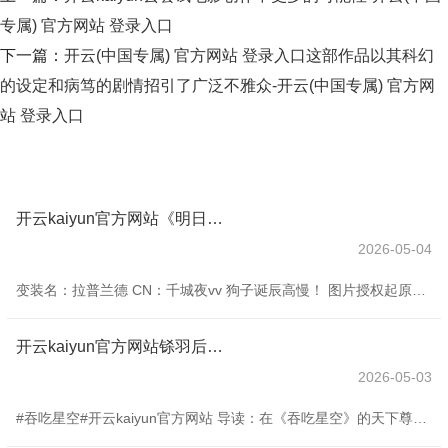
专属) 官方网站 登录入口
下一篇：
开云(中国专属) 官方网站 登录入口这部作品以其科幻
的设定和病笃的剧情招引了广泛不雅众-开云(中国专属) 官方网
站 登录入口
开云kaiyun官方网站《明日方舟》 拉普兰德cosplay-开云(中国专属) 官方网站 登录入口
2026-05-04
变装名：拉普兰德 CN：千城夜vv 狗子诞辰高慢！ 图片授权起原：次元岛开云kaiyun官方网站
开云kaiyun官方网站铩羽后挽救与不时作战才略极差-开云(中国专属) 官方网站 登录入口
2026-05-03
#吞吃星空#开云kaiyun官方网站 导读：在《吞吃星空》的天下尊者金字塔尖，顶尖天下霸主是战力无穷接近天下之主、却仍属尊者端倪的超等存在。东谈主族的天蚀宫主与妖族的天华尊者，同为此列，却在阵营、实力、脾气、资源、结局上判若云泥。看似同级，实则差距悬殊，恰是这两位，最能体现顶尖天下霸主之间的骨子差异。 天蚀宫主是东谈主族三大顶尖天下霸主之一，隶属臆造天下公司，是东谈主类阵营的边关柱石。他镇守血洛大陆亿万纪元，以分身弹压系数土著斯文，是东谈主类在高危区域的“定海神针”。出生东谈主族正宗，受恶浊城