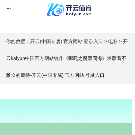
你的位置：
开云(中国专属) 官方网站 登录入口
>
电影
> 开
云kaiyun中国官方网站续作《哪吒之魔童闹海》承载着不
雅众的期待-开云(中国专属) 官方网站 登录入口