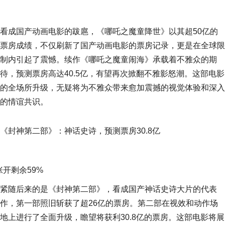
看成国产动画电影的跋扈，《哪吒之魔童降世》以其超50亿的
票房成绩，不仅刷新了国产动画电影的票房记录，更是在全球限
制内引起了震憾。续作《哪吒之魔童闹海》承载着不雅众的期
待，预测票房高达40.5亿，有望再次掀翻不雅影怒潮。这部电影
的全场所升级，无疑将为不雅众带来愈加震撼的视觉体验和深入
的情谊共识。
《封神第二部》：神话史诗，预测票房30.8亿
张开剩余59%
紧随后来的是《封神第二部》，看成国产神话史诗大片的代表
作，第一部照旧斩获了超26亿的票房。第二部在视效和动作场
地上进行了全面升级，瞻望将获利30.8亿的票房。这部电影将展