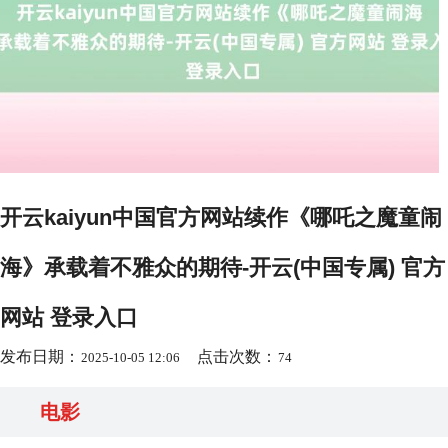
开云kaiyun中国官方网站续作《哪吒之魔童闹
海》承载着不雅众的期待-开云(中国专属) 官方
网站 登录入口
发布日期：
点击次数：
2025-10-05 12:06
74
电影