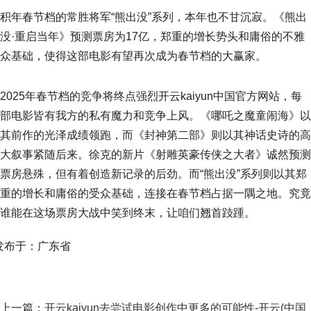
积年春节档的常胜将军“熊出没”系列，本年也不甘沉寂。《熊出
没·重启当年》预测票房为17亿，郑重的增长势头和庸俗的不雅
众基础，使得这部电影有望再次成为春节档的大赢家。
2025年春节档的竞争将终点强烈开云kaiyun中国官方网站，每
部电影皆有我方的私有魔力和竞争上风。《哪吒之魔童闹海》以
其前作的光泽成绩领跑，而《封神第二部》则以其神话史诗的高
大叙事紧随后来。徐克的新片《射雕英豪传侠之大者》诚然预测
票房悬殊，但有着创造新记录的后劲。而“熊出没”系列则以其郑
重的增长和庸俗的受众基础，连接在春节档占据一隅之地。究竟
谁能在这场票房大战中笑到终末，让咱们翘首跂踵。
发布于：广东省
上一篇：
开云kaiyun去尝试电影创作中更多的可能性-开云(中国