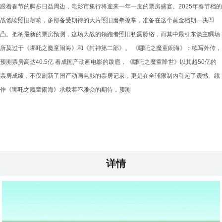
跟着春节的脚步日益周边，电影市集行将迎来一年一度的票房盛宴。2025年春节档的
战饱读照旧敲响，多部备受期待的大片照旧磨拳擦掌，准备在这个黄金档期一决凹
凸。把柄最新的票房预测，这场大战的领跑者照旧初露脉络，而其中最引东谈主瞩场
所莫过于《哪吒之魔童闹海》和《封神第二部》。 《哪吒之魔童闹海》：续写外传，
预测票房高达40.5亿 看成国产动画电影的跋扈，《哪吒之魔童降世》以其超50亿的
票房成绩，不仅刷新了国产动画电影的票房记录，更是在全球限制内引起了震憾。续
作《哪吒之魔童闹海》承载着不雅众的期待，预测
详情