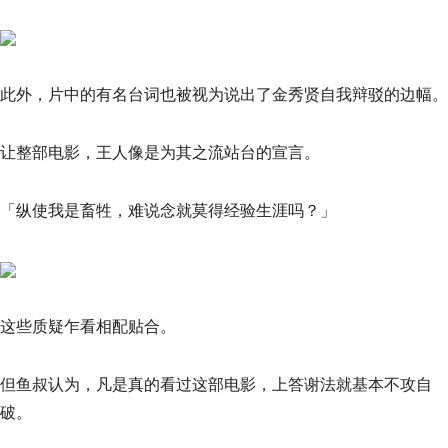
此外，片中的有名台词也被视为说出了金秀贤自我辩驳的边幅。
让整部电影，王人像是为其之流站台的宣言。
「纵使我是畜牲，难说念就莫得经验生涯吗？」
这些质疑乍看相配贴合。
但鱼叔认为，凡是真的看过这部电影，上答谢法就基本不攻自
破。