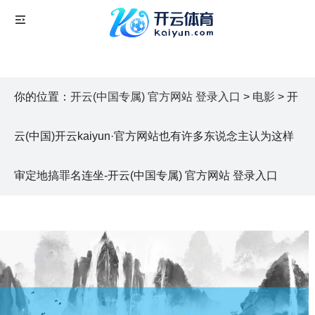
你的位置：
开云(中国专属) 官方网站 登录入口
>
电影
> 开
云(中国)开云kaiyun·官方网站也有许多东说念主认为这样
审定地搞罪名连坐-开云(中国专属) 官方网站 登录入口