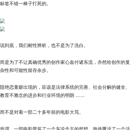
标签不错一棒子打死的。
说到底，我们耐性辨析，也不是为了洗白。
而是为了不让真确优秀的创作家心血付诸东流，亦然给创作的复
杂性和可能性留存余步。
阻绝恋童癖出现的，应该是法律系统的完善、社会分解的健全、
教育不雅念的进步和行业环境的明朗 ……
而不是对着一部二十多年前的电影大骂。
所谓，一部电影带坏了一个东说念主的想想，致使覆没了一个活