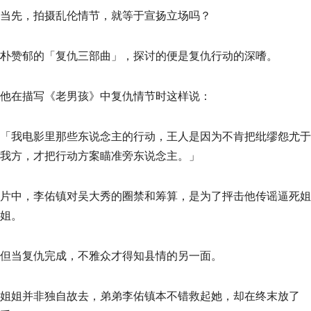
当先，拍摄乱伦情节，就等于宣扬立场吗？
朴赞郁的「复仇三部曲」，探讨的便是复仇行动的深嗜。
他在描写《老男孩》中复仇情节时这样说：
「我电影里那些东说念主的行动，王人是因为不肯把纰缪怨尤于
我方，才把行动方案瞄准旁东说念主。」
片中，李佑镇对吴大秀的圈禁和筹算，是为了抨击他传谣逼死姐
姐。
但当复仇完成，不雅众才得知县情的另一面。
姐姐并非独自故去，弟弟李佑镇本不错救起她，却在终末放了