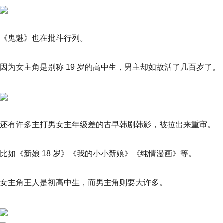
《鬼魅》也在批斗行列。
因为女主角是别称 19 岁的高中生，男主却如故活了几百岁了。
还有许多主打男女主年级差的古早韩剧韩影，被拉出来重审。
比如《新娘 18 岁》《我的小小新娘》《纯情漫画》等。
女主角王人是初高中生，而男主角则要大许多。