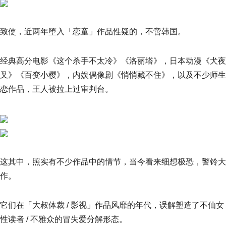
致使，近两年堕入「恋童」作品性疑的，不啻韩国。
经典高分电影《这个杀手不太冷》《洛丽塔》，日本动漫《犬夜
叉》《百变小樱》，内娱偶像剧《悄悄藏不住》，以及不少师生
恋作品，王人被拉上过审判台。
这其中，照实有不少作品中的情节，当今看来细想极恐，警铃大
作。
它们在「大叔体裁 / 影视」作品风靡的年代，误解塑造了不仙女
性读者 / 不雅众的冒失爱分解形态。