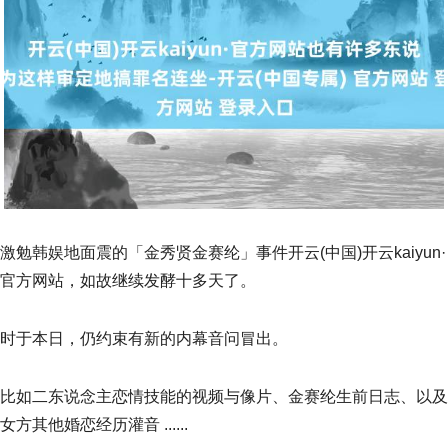
激勉韩娱地面震的「金秀贤金赛纶」事件开云(中国)开云kaiyun·
官方网站，如故继续发酵十多天了。
时于本日，仍约束有新的内幕音问冒出。
比如二东说念主恋情技能的视频与像片、金赛纶生前日志、以及
女方其他婚恋经历灌音 ......