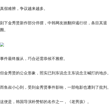
真假难辨，争议越来越多。
刻下金秀贤新作部分停摆，中韩网友掀翻抑遏行径，条目其退
圈。
事件最终服从，巧合还需恭候不雅察。
但金秀贤的公众形象，照实已到东说念主东说念主喊打的地步。
而鱼叔小心到，受到金秀贤事件影响，一部电影也遭到了批判。
这便是，韩国导演朴赞郁的名作之一，《老男孩》。