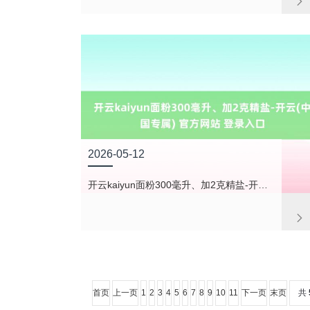

2026-05-12
开云kaiyun面粉300毫升、加2克精盐-开云(中国专属) 官方网站 登录入口

首页
上一页
1
2
3
4
5
6
7
8
9
10
11
下一页
末页
共