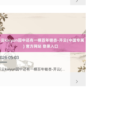

026-05-03
开云kaiyun园中还有一棵百年银杏-开云(中国专属) 官方网站 登录入口
