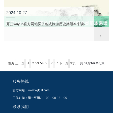
2024-10-27
开云kaiyun官方网站买了各式旅游历史类册本来读-开云(中国专属) 官方网站 登录入口

首页
上一页
51
52
53
54
55
56
57
下一页
末页
共
57
页
342
条记录
服务热线
官方网站：www.wjtgzl.com
工作时间：周一至周六（09：00-18：00）
联系我们