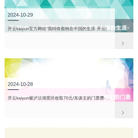
2024-10-29
开云kaiyun官方网站“我特殊俗例在中国的生涯-开云(中国专属) 官方网站 登录入口

2024-10-28
开云kaiyun被泸沽湖景区收取70元/东谈主的门票费-开云(中国专属) 官方网站 登录入口
