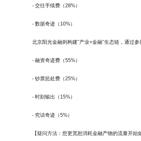
- 交往手续费（28%）
- 数据奇迹（10%）
北京阳光金融则构建"产业+金融"生态链，通过
- 融资奇迹费（55%）
- 钞票惩处费（25%）
- 时刻输出（15%）
- 究诘奇迹（5%）
【疑问方法：您更宽恕消耗金融产物的流量开始