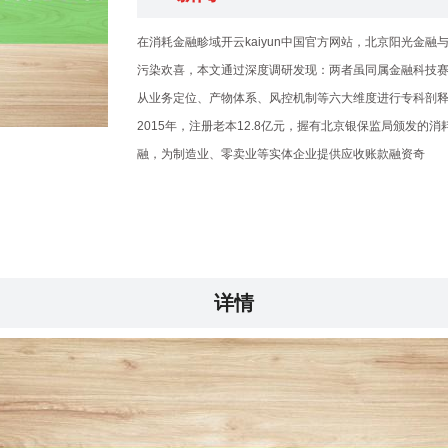
在消耗金融畛域开云kaiyun中国官方网站，北京阳光金
污染欢喜，本文通过深度调研发现：两者虽同属金融科技
从业务定位、产物体系、风控机制等六大维度进行专科剖释
2015年，注册老本12.8亿元，握有北京银保监局颁发的
融，为制造业、零卖业等实体企业提供应收账款融资奇
详情