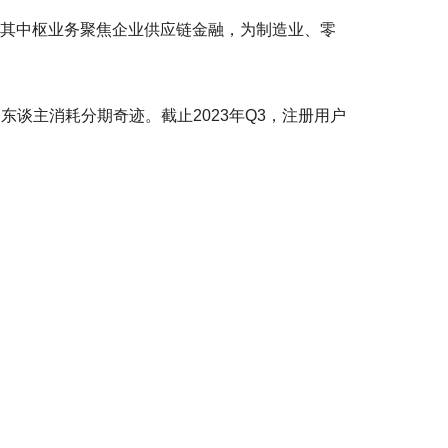
）。其中枢业务聚焦企业供应链金融，为制造业、零
东谈主消耗分期奇迹。截止2023年Q3，注册用户