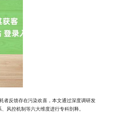
有消耗者反馈存在污染欢喜，本文通过深度调研发
系、风控机制等六大维度进行专科剖释。