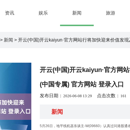
资讯
娱乐
新闻
旅游
>
新闻
> 开云(中国)开云kaiyun·官方网站行将加快迎来价值发
开云(中国)开云kaiyun·官
(中国专属) 官方网站 登录入口
发布日期：
点击次数：
2026-06-08 13:29
161
新闻
5月26日，地平线机器东谈主-W(09660）认真过问港