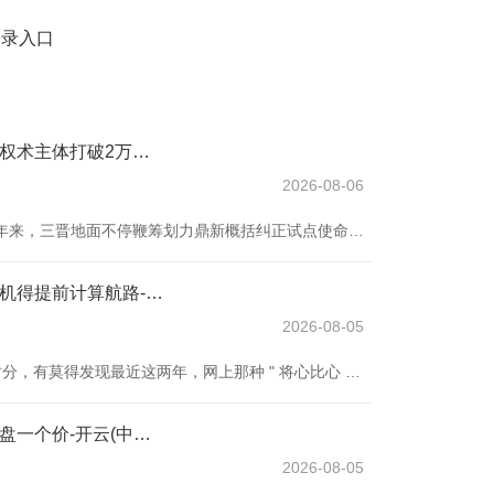
登录入口
开云kaiyun官方网站平台在册权术主体打破2万家-开云(中国专属) 官方网站 登录入口
2026-08-06
本报太原8月14日讯(记者梁婧)比年来，三晋地面不停鞭筹划力鼎新概括纠正试点使命，在构建新式动力体系的谈路上迈出坚实步调。端正客岁底，山西省新动力和清洁动力装机占比打破50%。 在晋北采煤千里陷区，500万千瓦光伏发电技俩修复热热闹闹。建成后，每年可向京津冀运送93亿千瓦时清洁电能。不辽阔的格友邦际神池霸业梁风电场，白色风机在塞外风中渐渐旋转。“优化后的区域电网结构将助力国度和省级大型表象示范基地修复。”山西省动力局党组通知、局长张翔说。 山西电力往返中心最新数据披露，客岁全省新动力外送往返结
开云kaiyun更不像无东说念主机得提前计算航路-开云(中国专属) 官方网站 登录入口
2026-08-05
不知说念大伙儿平淡上网冲浪的时分，有莫得发现最近这两年，网上那种 " 将心比心 "、角度刁顽到让你忍不住琢磨 " 这到底何如拍的？" 的视频越来越多了？ 骑车压弯，镜头就像是焊死在了车架上，稳得堪比装了机械臂；滑板飞坡，画面竟然是径直贴地仰拍，帅得东说念主头皮发麻；以致外出遛个狗，都能给你整出狗子不避汤火的 " 战地记者 " 视角。 更夸张的玩法还在后头。 掀开雪柜拿饮料，镜头径直便是冷藏室视角，看可乐在杯子里炸开气泡，比我方垂头看还了了；撕开薯片袋，镜头早在袋子里等着，手指夹起薯片喂到嘴里，
开云kaiyun和近邻极氪升级底盘一个价-开云(中国专属) 官方网站 登录入口
2026-08-05