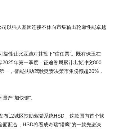
公司以强人基因连接不休向市集输出轮廓性能卓越
可靠性让比亚迪对其投下“信任票”。既有珠玉在
025年第一季度，征途眷属累计出货冲突800
集第一，智能扶助驾驶贬责决策市集份额超30%，
量产“加快键”。
发布L2城区扶助驾驶系统HSD，这款国内首个软
面配合，HSD将看成奇瑞“猎鹰”的一款先进决