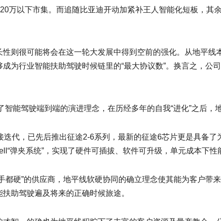
聚在20万以下市集。而追随比亚迪开动加紧补王人智能化短板，
长性则很可能将会在这一轮大发展中得到空前的强化。从地平线
成为行业智能扶助驾驶时候链里的“最大协议数”。换言之，公
了智能驾驶端到端的演进理念，在历经多年的自我“进化”之后，地
接迭代，已先后推出征途2-6系列，最新的征途6芯片更是具备
 Cell“弹夹系统”，实现了硬件可插拔、软件可升级，单元成本下
手都硬”的供应商，地平线软硬协同的确立理念使其能为客户带
能扶助驾驶遍及将来的正确时候旅途。