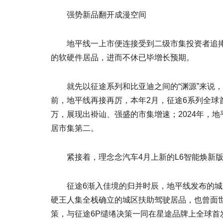
强势新品翻开成漫空间
地平线一上市便连接受到二级市集投资者追
的软硬件居品，进而不休已毕增长预期。
就先以征途系列和比亚迪之间的“渊源”来说
前，地平线再接再厉，本年2月，征途6系列全球
万，展现出褂讪、强盛的市集增速；2024年，地
居市集第二。
紧接着，理念念汽车4月上新的L6智能焕新版
征途6渐入佳境的归并时辰，地平线发布的城
硬王人集全栈确立的城区扶助驾驶居品，也曾面世
策，与征途6P缱绻决策一同在星途品牌上全球首