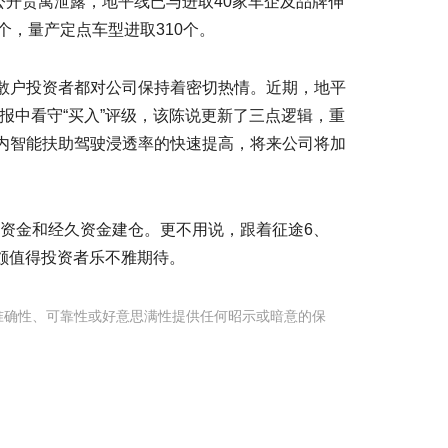
开贵寓泄露，地平线已与进取40家车企及品牌伸
个，量产定点车型进取310个。
旧散户投资者都对公司保持着密切热情。近期，地平
研报中看守“买入”评级，该陈说更新了三点逻辑，重
国内智能扶助驾驶浸透率的快速提高，将来公司将加
量资金和经久资金建仓。更不用说，跟着征途6、
颇值得投资者乐不雅期待。
准确性、可靠性或好意思满性提供任何昭示或暗意的保