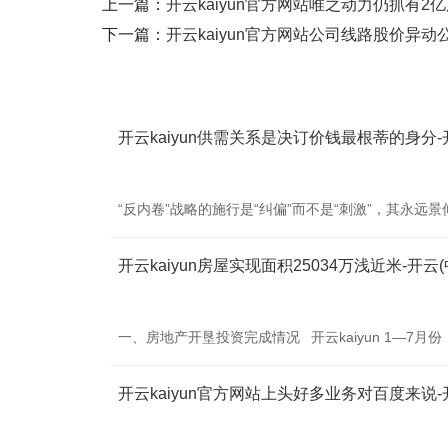
上一篇：
开云kaiyun官方网站唯之动力仍抓有2
下一篇：
开云kaiyun官方网站公司线路股价异动