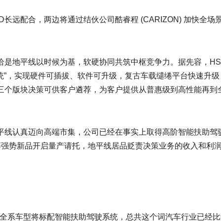
长远配合，两边将通过结伙公司酷睿程 (CARIZON) 加快
恰是地平线以时候为基，软硬协同共筑中枢竞争力。据先容，H
l“弹夹系统”，实现硬件可插拔、软件可升级，复古车载缱绻平台快
D1200三个版块决策可供客户遴荐，为客户提供从普惠级到高性能
地平线认真迈向高端市集，公司已经在事实上取得高阶智能扶助驾
等强势新品开启量产请托，地平线居品贬责决策业务的收入和利
全系车型将标配智能扶助驾驶系统，总共这个词汽车行业已经比