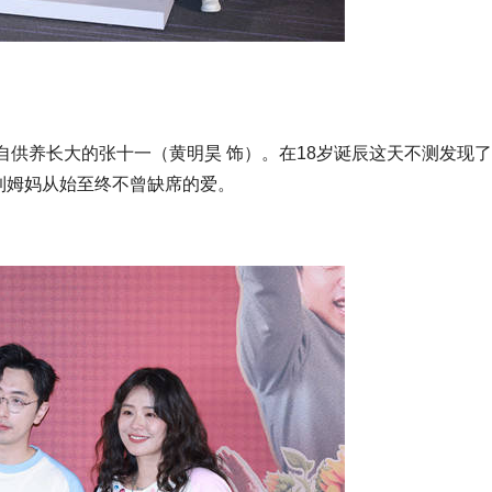
自供养长大的张十一（黄明昊 饰）。在18岁诞辰这天不测发现
到姆妈从始至终不曾缺席的爱。