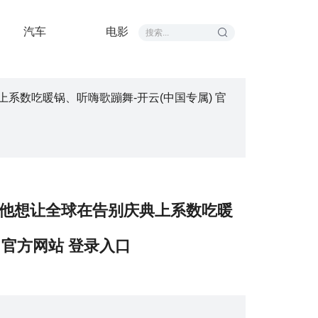
汽车
电影
典上系数吃暖锅、听嗨歌蹦舞-开云(中国专属) 官
方网站他想让全球在告别庆典上系数吃暖
 官方网站 登录入口