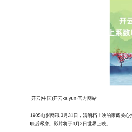
开云(中国)开云kaiyun·官方网站
1905电影网讯 3月31日，清朗档上映的家
映后琢磨。影片将于4月3日世界上映。