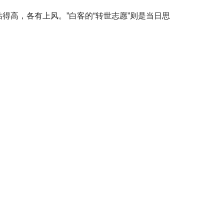
得高，各有上风。”白客的“转世志愿”则是当日思