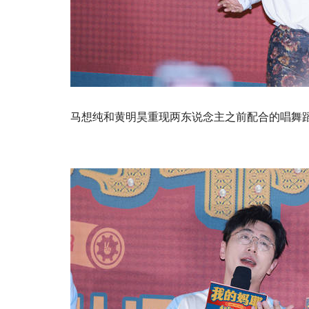
马想纯和黄明昊重现两东说念主之前配合的唱舞