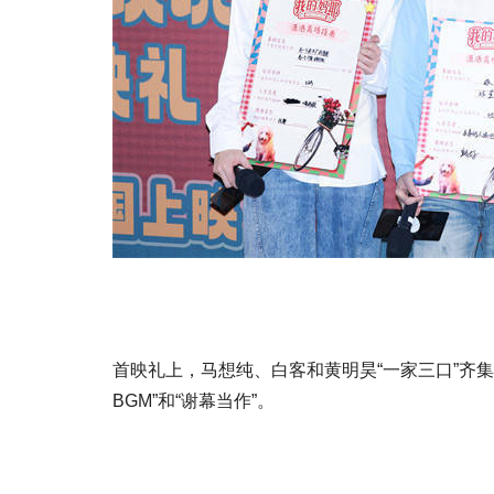
首映礼上，马想纯、白客和黄明昊“一家三口”齐集
BGM”和“谢幕当作”。