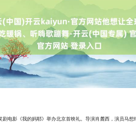
庭关心笑剧电影《我的妈耶》举办北京首映礼。导演肖麓西，演员马