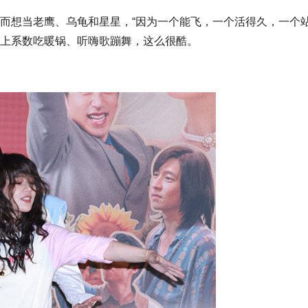
反而想当老鹰、乌龟和星星，“因为一个能飞，一个活得久，一个站
典上系数吃暖锅、听嗨歌蹦舞，这么很酷。