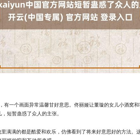
视频中，有一个画面异常温馨甘好意思。佟丽娅让董璇的女儿小酒窝
儿，短暂蛊惑了众人的主张。
笑貌里满满的都是酷爱和欢乐，仿佛看到了将来好意思好的方法。