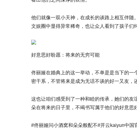
他们就像一双小天神，在成长的谈路上相互伴随
文娱圈中显得异常稀奇，也让众人看到了孩子们
好意思好盼愿：将来的无穷可能
佟丽娅在婚典上的这一举动，不单是是当下的一
密干系，不管将来是成为无话不谈的好一又友，
这也让咱们感受到了一种和睦的传承，她们的友
朵在将来的日子里，不竭书写属于他们的好意思
#佟丽娅问小酒窝和朵朵般配不#开云kaiyun中国