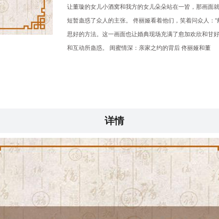
让董璇的女儿小酒窝和我方的女儿朵朵站在一皆，那画面
短暂蛊惑了众人的主张。 佟丽娅看着他们，笑着问众人：“
思好的方法。这一画面也让婚典现场充满了愈加欢欣和甘
和互动所蛊惑。 闺蜜情深：亲家之约的背后 佟丽娅和董
详情