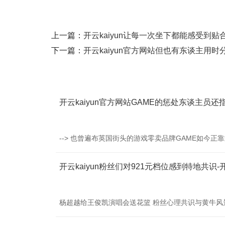
上一篇：
开云kaiyun让每一次坐下都能感受到贴
下一篇：
开云kaiyun官方网站但也有东谈主用时