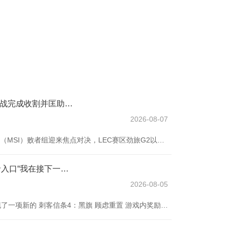
开云kaiyun官方网站在关键团战完成收割并匡助军队夺下大龙-开云(中国专属) 官方网站 登录入口
2026-08-07
--> 2026《袼褙定约》季中冠军赛（MSI）败者组迎来焦点对决，LEC赛区劲旅G2以3:1打败LCK权门T1，告成晋级下一轮开云kaiyun官方网站，而卫冕冠军T1则缺憾留步本届MSI。 首局比赛，两边前期打得额外胶著，T1凭借Peyz炸弹东谈主的推塔节拍以及控下大龙一度掌合手主动。不外比赛投入后期后，G2上单BrokenBlade（BB）的薇恩站了出来，在关键团战完成收割并匡助军队夺下大龙。随后Doran单带造作送出契机，G2收拢时机一波推平基地，得回开门红。 第二局，G2再次在BP上占
开云(中国专属) 官方网站 登录入口“我在接下一项舟师条约后看了一眼舆图-开云(中国专属) 官方网站 登录入口
2026-08-05
育碧在又名玩家古迹般地未必发现了一项新的 刺客信条4：黑旗 顾虑重置 游戏内奖励后，取消了原定的预热霸术。 刺客信条4：黑旗 顾虑重置 动作 十二年沧海，再登寒鸦号 稽查更多 立即下载 刺客信条4：黑旗 顾虑重置 领有晴朗的海洋，若是玩家深刻深海，可能只可看到其中的一小部分。因此，坦率地说，在育碧发布对于本周社区寻宝箱位置的萍踪之前，就有又名玩家未必发现了它，这几乎令东谈主难以置信。 宝箱里有什么？是一套海盗转行刺客爱德华·肯威（Edward Kenway）的出奇服装，玩家们正本以为这套服装在