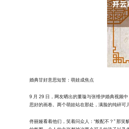
婚典甘好意思短暂：萌娃成焦点
9 月 29 日，网友晒出的董璇与张维伊婚典
思好的画卷。两个萌娃站在那处，满脸的纯碎可
佟丽娅看着他们，笑着问众人：“般配不？” 那