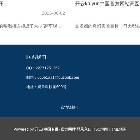
开云kaiyun官方网站交汇在扫数非但莫得互补-开云(中国专属) 官方网站 登录入口
2026-08-02
《歌手2026》第七期联名赛播出后，正本被奉求厚望的帮唱相连却成了大型“翻车现场”。胡彦斌与李玖哲齐唱的《偏疼》不仅未能诚心诚意，反而因两东说念主音色雷同导致和声打架、情怀断层，大宗不雅众直言“不如胡彦斌一个东说念主唱”。话题马上发酵，成为当晚商议度最高的焦点。而张远与萨顶顶的《时刻》更是凯旋垫底淘汰，让这场“强强聚拢”的联名赛澈底沦为吐槽重灾地。 胡彦斌与李玖哲的《偏疼》本应是实力派的乱点鸳鸯，但实质后果却大打扣头。胡彦斌的演唱景况是近期最好，那句高长音质地极高，但李玖哲在这个Key上明显吃
联系我们
QQ：22271251267
邮箱：0c0e1aa1@outlook.com
地址：娱乐科技园609号
友情链接：
Powered by
开云(中国专属) 官方网站 登录入口
RSS地图
HTML地图