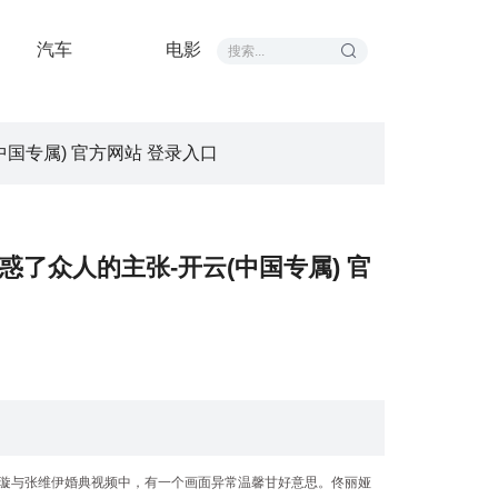
汽车
电影
中国专属) 官方网站 登录入口
蛊惑了众人的主张-开云(中国专属) 官
出的董璇与张维伊婚典视频中，有一个画面异常温馨甘好意思。佟丽娅