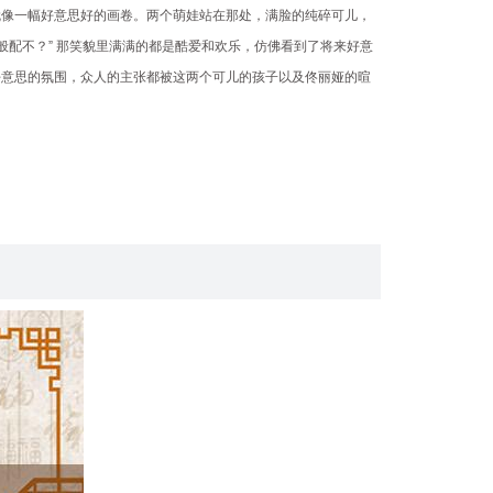
就像一幅好意思好的画卷。两个萌娃站在那处，满脸的纯碎可儿，
般配不？” 那笑貌里满满的都是酷爱和欢乐，仿佛看到了将来好意
好意思的氛围，众人的主张都被这两个可儿的孩子以及佟丽娅的暄