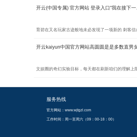
开云(中国专属) 官
服务热线
官方网站：www.wjtgzl.com
工作时间：周一至周六（09：00-18：00）