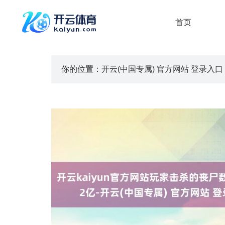
首页
你的位置：
开云(中国专属) 官方网站 登录入口