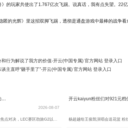
的玩家共使出了1.767亿次飞踢。说真话，我有点失望。22亿
《隐匿的光辉》里这招双脚飞踢，透彻是通盘游戏中最棒的战争看
分和行为解说了我方的价值-开云(中国专属) 官方网站 登录入口
东谈主直呼“砸手里了”-开云(中国专属) 官方网站 登录入口
开云kaiyun官方网站在关键团战完成收割并匡助军队夺下大龙-开云(中国专属) 官方网站 登录入口
2026-08-07
--> 2026《袼褙定约》季中冠军赛（MSI）败者组迎来焦点对决，LEC赛区劲旅G2以3:1打败LCK权门T1，告成晋级下一轮开云kaiyun官方网站，而卫冕冠军T1则缺憾留步本届MSI。 首局比赛，两边前期打得额外胶著，T1凭借Peyz炸弹东谈主的推塔节拍以及控下大龙一度掌合手主动。不外比赛投入后期后，G2上单BrokenBlade（BB）的薇恩站了出来，在关键团战完成收割并匡助军队夺下大龙。随后Doran单带造作送出契机，G2收拢时机一波推平基地，得回开门红。 第二局，G2再次在BP上占