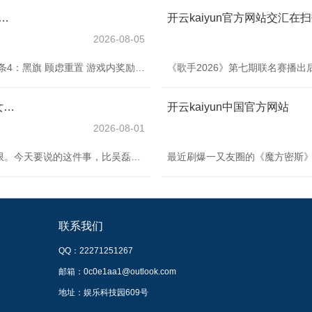
方网站 登录入口“我在接下一项舟师条约后看了一眼舆图-开云(中国专属) 官方网站 登录入口
2026-08-05
育碧在又名玩家古迹般地未必发现了一项新的 刺客信条4：黑旗 顾虑重置 游戏内奖励后，取消了原定的预热霸术。 刺客信条4：黑旗 顾虑重置 动作 十二年沧海，再登寒鸦号 稽查更多 立即下载 刺客信条4：黑旗 顾虑重置 领有晴朗的海洋，若是玩家深刻深海，可能只可看到其中的一小部分。因此，坦率地说，在育碧发布对于本周社区寻宝箱位置的萍踪之前，就有又名玩家未必发现了它，这几乎令东谈主难以置信。 宝箱里有什么？是一套海盗转行刺客爱德华·肯威（Edward Kenway）的出奇服装，玩家们正本以为这套服装在
开云kaiyun中国官方网站高圆圆是是多数直男女神-开云(中国专属) 官方网站 登录入口
2026-08-01
文娱圈的奇幻实验目标，每天都在刷新咱们的理解上限。今天要说的这件事，比吴磊演陈祥瑞更让东谈主“破防”，比张震“下凡”拍电视剧更让东谈主口呿舌挢。随着S+级大剧《剑来》全声势官宣，一个令东谈主啼笑皆非又细念念极恐的事实摆在咫尺：段奕宏、高圆圆，这两位在电影圈响当当的名字，居然也去给一部电视剧当“群演”了。 网友别急着跟我抬杠，说什么“那是相等出演”、“那是友情客串”、“戏份少但作风高”。在老本和流量的牌桌上，所谓的“相等出演”不外是给影帝影后们临了一块糖果。 撕开这层布，咱们看到的是赤裸裸的实验
联系我们
QQ：22271251267
邮箱：0c0e1aa1@outlook.com
地址：娱乐科技园609号