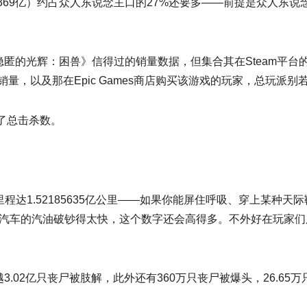
451369亿）约占众人东说念主口的27%还要多——前提是众人
匿的光辉：困兽》信得过的销量数据，但集合其在Steam平台
ox平台的销量，以及那在Epic Games商店购买该游戏的玩家，总玩
了总击杀数。
驰里程达1.52185635亿公里——如果你能屏住呼吸、穿上某种
旧汽车的汽油破钞得太快，这个数字还会高得多。不外好在玩家们
.02亿只丧尸被肢解，此外还有360万只丧尸被爆头，26.65