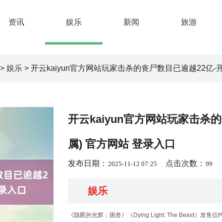
资讯
娱乐
新闻
旅游
>
娱乐
> 开云kaiyun官方网站玩家击杀的丧尸数目已逾越22亿-
开云kaiyun官方网站玩家击杀
属) 官方网站 登录入口
发布日期：
点击次数：
2025-11-12 07:25
99
娱乐
《隐匿的光辉：困兽》（Dying Light: The Beas