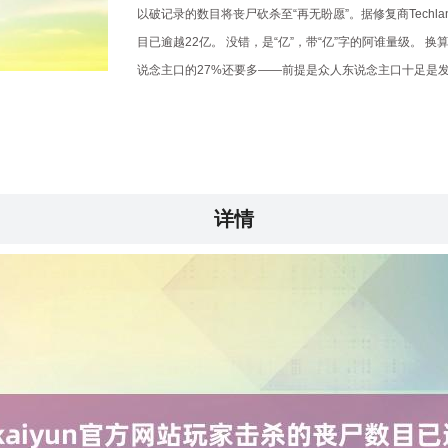
以破记录的数目将丧尸砍杀至“再无盼愿”。据修复商Tech
目已逾越22亿。 没错，是“亿”，带“亿”字的阿谁量级。 换算
说念主口的27%还要多——前提是众人东说念主口十足是
详情