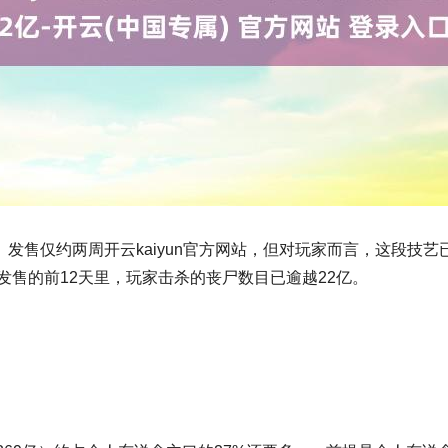
e Beast）发售仅约两周开云kaiyun官方网站，但对玩家而言，
游戏发售的前12天里，玩家击杀的丧尸数目已逾越22亿。