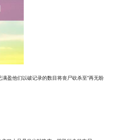
这段技艺已满盈他们以破记录的数目将丧尸砍杀至“再无盼