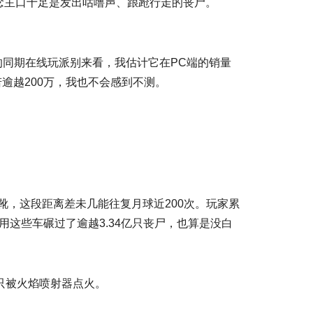
东说念主口十足是发出咕噜声、踉跄行走的丧尸。
的同期在线玩派别来看，我估计它在PC端的销量
派别若逾越200万，我也不会感到不测。
天际靴，这段距离差未几能往复月球近200次。玩家累
用这些车碾过了逾越3.34亿只丧尸，也算是没白
万只被火焰喷射器点火。