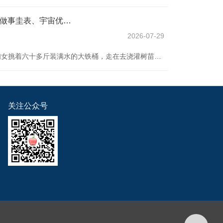
开云kaiyun官方网站来到宇宙做事圭表、宇宙优秀共产党员张莲莲的家中-开云(中国专属) 官方网站 登录入口
2026-07-29
一张泛黄的老相片里，一位年青妇女挑着六十多斤装满水的大铁桶，走在去浇灌树苗的路上，满头是汗，却飘溢着幸福的笑貌——这是重庆大学“青绿润兴”本质团在延安市安塞区东营村张莲莲家中看到的第一幅画面。 张莲莲与本质团成员发扬疏导。李彦霖摄 近日，这群大学生从安塞城区乘公交抵达东营村，再搭乘村党支部布告李飞的车，沿着逶迤山路盘旋而上，来到宇宙做事圭表、宇宙优秀共产党员张莲莲的家中，实地凝听这位古稀老东说念主四十余年植树造林的委宛故事。 车行途中，窗外的情状从清楚的黄土峁子冉冉变为重重叠叠的油松林。李飞一
关注公众号