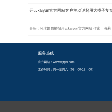
服务热线
官方网站：www.wjtgzl.com
工作时间：周一至周六（09：00-18：00）