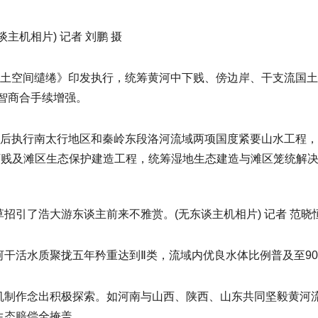
机相片) 记者 刘鹏 摄
土空间缱绻》印发执行，统筹黄河中下贱、傍边岸、干支流国土
智商合手续增强。
后执行南太行地区和秦岭东段洛河流域两项国度紧要山水工程，
下贱及滩区生态保护建造工程，统筹湿地生态建造与滩区笼统解
引了浩大游东谈主前来不雅赏。(无东谈主机相片) 记者 范晓恒
活水质聚拢五年矜重达到Ⅱ类，流域内优良水体比例普及至90
作念出积极探索。如河南与山西、陕西、山东共同坚毅黄河流
生态赔偿全掩盖。