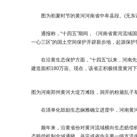
图为初夏时节的黄河河南省中牟县段。(无东谈主
通报称，“十四五”期间，《河南省黄河流域国
一心三区”的国土空间保护开辟新步地，起源保护
在沿黄生态保护方面，“十四五”以来，河南先
建造面积180万亩。现在，该省正积极猜度黄河
图为河南郑州黄河大堤万滩段，洞开的粉黛乱子草招
在清单化鼓励生态娴雅确立进度中，河南黄河干
频年来，沿黄省份对黄河流域横向生态赔偿机制
态赔偿机制全域通晓，并完成省内主要一级支流