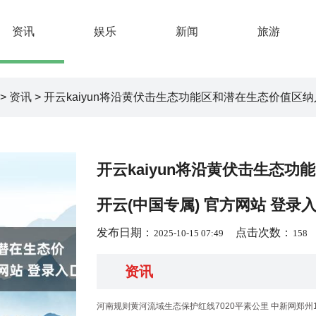
资讯
娱乐
新闻
旅游
>
资讯
> 开云kaiyun将沿黄伏击生态功能区和潜在生态价值区纳
开云kaiyun将沿黄伏击生态
开云(中国专属) 官方网站 登录
发布日期：
点击次数：
2025-10-15 07:49
158
资讯
河南规则黄河流域生态保护红线7020平素公里 中新网郑州1