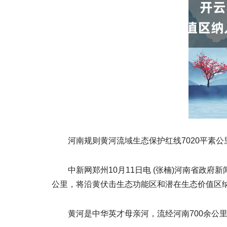
河南规则黄河流域生态保护红线7020平素
中新网郑州10月11日电 (张楠)河南省政府新
公里，将沿黄伏击生态功能区和潜在生态价值区
黄河是中华英才母亲河，流经河南700余公里。