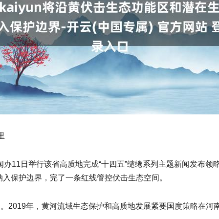
公里
闻办11日举行该省高质地完成“十四五”缱绻系列主题新闻发布领
纳入保护边界，完了一条红线管控伏击生态空间。
2019年，黄河流域生态保护和高质地发展紧要国度策略在河