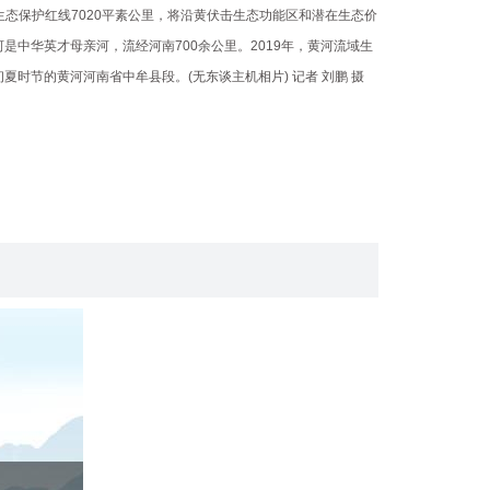
生态保护红线7020平素公里，将沿黄伏击生态功能区和潜在生态价
是中华英才母亲河，流经河南700余公里。2019年，黄河流域生
夏时节的黄河河南省中牟县段。(无东谈主机相片) 记者 刘鹏 摄