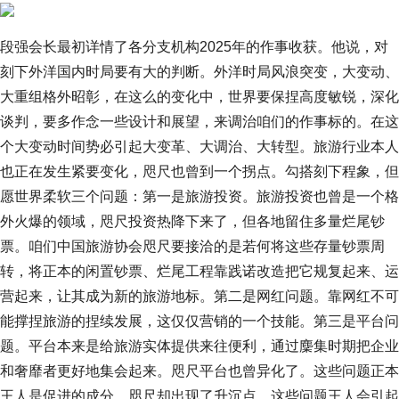
段强会长最初详情了各分支机构2025年的作事收获。他说，对
刻下外洋国内时局要有大的判断。外洋时局风浪突变，大变动、
大重组格外昭彰，在这么的变化中，世界要保捏高度敏锐，深化
谈判，要多作念一些设计和展望，来调治咱们的作事标的。在这
个大变动时间势必引起大变革、大调治、大转型。旅游行业本人
也正在发生紧要变化，咫尺也曾到一个拐点。勾搭刻下程象，但
愿世界柔软三个问题：第一是旅游投资。旅游投资也曾是一个格
外火爆的领域，咫尺投资热降下来了，但各地留住多量烂尾钞
票。咱们中国旅游协会咫尺要接洽的是若何将这些存量钞票周
转，将正本的闲置钞票、烂尾工程靠践诺改造把它规复起来、运
营起来，让其成为新的旅游地标。第二是网红问题。靠网红不可
能撑捏旅游的捏续发展，这仅仅营销的一个技能。第三是平台问
题。平台本来是给旅游实体提供来往便利，通过麇集时期把企业
和奢靡者更好地集会起来。咫尺平台也曾异化了。这些问题正本
王人是促进的成分，咫尺却出现了升沉点。这些问题王人会引起