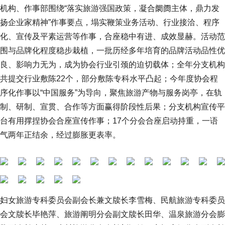
机构、作事部围绕“落实旅游强国政策，凝合阛阓主体，鼎力发
扬企业家精神”作事要点，塌实鞭策业务活动、行业接洽、程序
化、宣传及平素运营等作事，合座稳中有进、成效显赫。活动范
围与品牌化程度稳步栽植，一批历经多年培育的品牌活动品性优
良、影响力无为，成为协会行业引颈的迫切载体；全年分支机构
共提交行业敷陈22个，部分敷陈专科水平凸起；今年度协会程
序化作事以“中国服务”为导向，聚焦旅游产物与服务岗亭，在轨
制、研制、宣贯、合作等方面赢得阶段性后果；分支机构宣传平
台有用撑捏协会合座宣传作事；17个分会合座启动持重，一语
气两年正结余，经过膨胀更表率。
妇女旅游专科委员会副会长兼文牍长李雪梅、民航旅游专科委员
会文牍长毕艳萍、旅游阐明分会副文牍长田华、温泉旅游分会膨