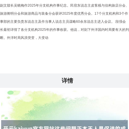
副文牍长吴晓梅作2025年分支机构作事纪念。民宿东说念主皮客栈与佳构旅店分会、
旅游阐明分会和旅游商品与装备分会获评2025年度优秀分会。17个分支机构和3个作
事部的主要负责东说念主及作当事人说念主员谋略60余东说念主进入会议。 段强会
长最初详情了各分支机构2025年的作事收获。他说，对刻下外洋国内时局要有大的判
断。外洋时局风浪突变，大变动
详情