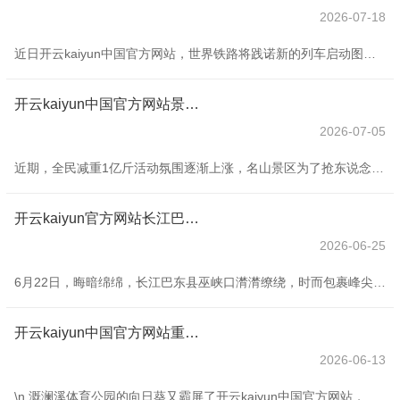
2026-07-18
近日开云kaiyun中国官方网站，世界铁路将践诺新的列车启动图。 \n 乌鲁木皆至重庆西的T字头列车将升级为Z字头直达特快列车，乌鲁木皆至重庆西的旅行本领，较现图压缩2个多小时。 \n 要是你向往一个纯正、宁静、调整的夏天，那么这一世，总该有一个夏天，留给大好意思新疆。今天保举三条显现，畅享当然与开脱的双重魔力！​ \n 01 \n 伊犁环线 \n 伊犁的夏天，好意思到驰魂夺魄。赛里木湖的蓝、那拉提的绿、独库一皆的雪山草地瓜代——这些单独拿出来都是顶级景色，但凑在一条线上，才是真确杀招。 \n
开云kaiyun中国官方网站景区加码福利免门票荧惑公共动起来-开云(中国专属) 官方网站 登录入口
2026-07-05
近期，全民减重1亿斤活动氛围逐渐上涨，名山景区为了抢东说念主爬山径直卷起来了！ 为完成寰宇减重一亿斤的雄伟缱绻，阿福敕令公共全部爬山减重，泰山、华山、衡山、嵩山、黄山、峨眉山纷纷下场，给参与活动的用户送门票福利，五岳争霸“减重第别称景区”了！ 泰山放出狠话，称“爬完径直抖到山下”，华山马上接招“比比谁的腱子肉”更strong，嵩山这波打出功夫牌——“好功夫更出好体魄”！黄山也紧迫加入战场，迎接公共来体验什么叫“掉秤一绝”，峨眉山更是拿出了杀手锏：东说念主比猴瘦！ 衡山素有“五岳独秀”的好意思誉
开云kaiyun官方网站长江巴东县巫峡口潸潸迷茫-开云(中国专属) 官方网站 登录入口
2026-06-25
6月22日，晦暗绵绵，长江巴东县巫峡口潸潸缭绕，时而包裹峰尖、时而聚积成团如絮、时而有余如天女散花，游轮或者在水墨画中穿梭，如梦如幻，宛如东说念主间瑶池。 初夏时节，长江巴东县巫峡口潸潸迷茫，乳白色潸潸披着蝉翼般银纱，如流动的美酒，轻拂着地面、山川、河流和城镇，江舟宛如在虚幻中前行，若有若无，在六合间勾画出一幅幅巧夺天工、当然生成的水墨画卷，每一帧齐是大当然最好意思的碰见和馈遗，让东说念主大一饱眼福，引东说念主入胜。 （湖北日报客户端通信员 梁勇） 开云kaiyun官方网站
开云kaiyun中国官方网站重重叠叠的花浪灵动优好意思-开云(中国专属) 官方网站 登录入口
2026-06-13
\n 溉澜溪体育公园的向日葵又霸屏了开云kaiyun中国官方网站，大片灿烂的“小太阳”相配上镜，田野、亲子、小崭新多样格调一键直出。 \n\n \n 重庆周末去哪4群 lily 摄 \n 向日葵交汇的放纵，溉澜溪体育公园交通相配便利，轨谈交通环线/4号线/9号线直达。 \n \n 雷雨夜的麦冬 摄 \n 如今向日葵偶合盛花期，走进这里，满目鲜亮的暖黄色扑面而来，连片的向日葵花田错杂有致、春风雀跃。 \n \n 雷雨夜的麦冬 摄 \n 认知蓝天搭配金色花海，微风拂过，花株随风轻舞，重重叠叠的花浪