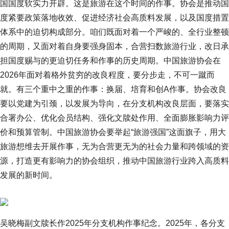
国国度软实力开辟。这是旅游在这个时间的作事。协会是推动国
度紧要政策落地收效、促进经济社会高质料发展，以及国度措置
体系中的迫切构成部分。咱们既面对着一个严峻的、全行业整顿
的周期，又面对着自身要强身固本，合营扫数旅游行业，改日承
担国度赐与的更迫切任务和作事的历史周期。中国旅游协会在
2026年面对着格外贫穷的改良程度，要分步走，不可一蹴而
就。有三个重中之重的作事：换届、培育和创A作事。协会改良
要以党建为引颈，以发展为导向，在分支机构改良层面，要落实
合署办公、优化会员结构、强化文牍处作用、全面膨胀影响力评
价和预算管制。中国旅游协会要举起“旅游强国”这面旗子，用大
旅游想维去开展作事，无为合营更无为的社会力量和跨领域的资
源，打造更有影响力的协会组织，推动中国旅游行业跨入高质料
发展的新时间。
吴晓梅副文牍长作2025年分支机构作事纪念。2025年，各分支