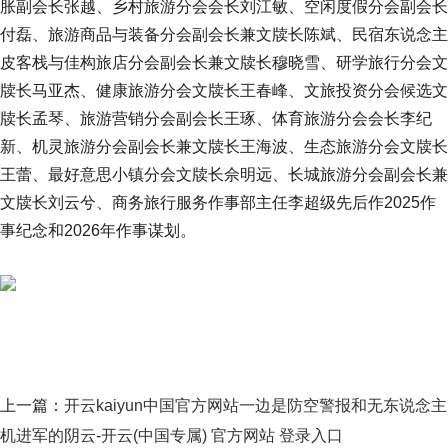
胀副会长张越、乡村旅游分会会长刘江敏、空闲度假分会副会长
付磊、旅游商品与装备分会副会长兼文牍长陈斌、民宿东说念主
皮客栈与佳构旅店分会副会长兼文牍长穆晓雪、研学旅行分会文
牍长马亚杰、健康旅游分会文牍长王春峰、文旅投资分会候选文
牍长孟琴、旅游营销分会副会长王琢、体育旅游分会会长李纪
新、机灵旅游分会副会长兼文牍长王海波、生态旅游分会文牍长
王蕾、最好意思小镇分会文牍长佘明远、长城旅游分会副会长兼
文牍长刘云兮、商务旅行服务作事部主任李超级先后作2025作
事纪念和2026年作事谋划。
上一篇：
开云kaiyun中国官方网站一边是防空警报和无东说念主
机进军的阴云-开云(中国专属) 官方网站 登录入口