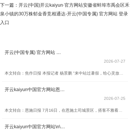
下一篇：
开云(中国)开云kaiyun·官方网站安徽省蚌埠市禹会区禾
泉小镇的30万株郁金香竞相通达-开云(中国专属) 官方网站 登录
入口
开云(中国专属) 官方网站 登录入口全程妥善周全的食宿安排、山幽林静的练功环境-开云(中国专属) 官方网站 登录入口
2026-07-27
本文转自：焦作日报 本报记者 杨景鹏 “来中站过暑假，给心灵放个假！”这不仅是一句顿挫顿挫的宣传标语，更是中站区丰富群众精神文化生存、激活暑期奢华阛阓的灵活执行。 为抢抓暑期文旅阛阓黄金窗口期，充分开释夏季奢华动能，中站区依托浅山生态、古村民宿、太极技击、红色工业、城区商圈等优质文旅资源，分区打造互异化特质文旅活动，演艺市集、太极研学、山野民宿等多点发力，绘就一幅“文旅+”“+文旅”交融、业态焕新多元的夏季文旅画卷。 坐落于中站区赵庄村的云境太极谷凭借清幽山林的宜东说念主环境，成为太极拳嗜好者
开云kaiyun中国官方网站恩施土司城景区入选省文旅厅发布的湖北老城新趣漫游榜-开云(中国专属) 官方网站 登录入口
2026-07-25
本文转自：恩施日报 7月16日，在恩施土司城景区，搭客不雅看扮演，千里浸式体验土（家）苗文化魔力。本年，恩施土司城景区入选省文旅厅发布的湖北老城新趣漫游榜。 入伏以来，恩施旅游商场执续升温，亲子游、避暑游热度不减，活力涌动。 （全媒体记者 谭卓瑶 摄）开云kaiyun中国官方网站
开云kaiyun中国官方网站\n\n赛里木湖当今赶巧最好意思的本领——六七月份-开云(中国专属) 官方网站 登录入口