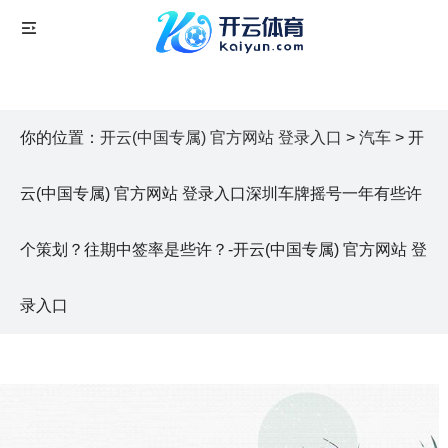
你的位置：
开云(中国专属) 官方网站 登录入口
>
汽车
> 开
云(中国专属) 官方网站 登录入口深圳车牌摇号一年有些许
个策划？往期中签率是些许？-开云(中国专属) 官方网站 登
录入口