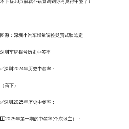
本下昼18点前就不错查询到你有莫得中签了）
图源：深圳小汽车增量调控贬责试验笃定
深圳车牌摇号历史中签率
✅深圳2024年历史中签率：
（高下）
✅深圳2025年历史中签率：
1️⃣2025年第一期的中签率(个东谈主）：