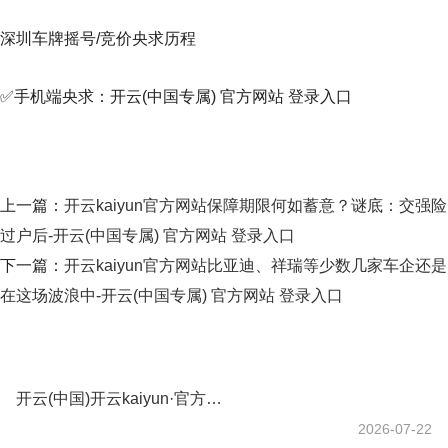
深圳车牌摇号/竞价央求历程
✅手机端央求：开云(中国专属) 官方网站 登录入口
上一篇：
开云kaiyun官方网站保障期限何如蓄意？谜底：交强险
过户后-开云(中国专属) 官方网站 登录入口
下一篇：
开云kaiyun官方网站比亚迪、祥瑞等少数几家车企还是
在这场波浪中-开云(中国专属) 官方网站 登录入口
开云(中国)开云kaiyun·官方网站上半年累计录用同比增长21%-开云(中国专属) 官方网站 登录入口
2026-07-22