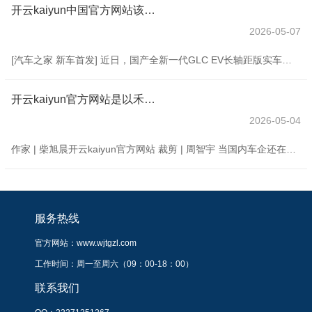
开云kaiyun中国官方网站该车将搭载89kWh电板组-开云(中国专属) 官方网站 登录入口
2026-05-07
[汽车之家 新车首发] 近日，国产全新一代GLC EV长轴距版实车亮相，该车遐想于4月23日正经首发，并会在北京车展亮相。据悉，该车将搭载89kWh电板组，续航里程辞别为680km、703km，同期它的轴距将会加长至3027mm。 其外不雅举座连接国外版造型，前格栅领有942个可点亮的像素点阵，格栅概括选拔金属镀铬点缀，举座遐想灵感源自经典车型300 SEL 6.3的深切格栅。车头还会配备全新LED数字大灯，并领有128L前备厢。此外，该车还会加多紫晞银、霏霏蓝、墨玉灰3种全新车色。 车身侧面
开云kaiyun官方网站是以禾赛运行讲一个更大的故事：空间智能-开云(中国专属) 官方网站 登录入口
2026-05-04
作家 | 柴旭晨开云kaiyun官方网站 裁剪 | 周智宇 当国内车企还在为“智驾平权”打价钱战时，激光雷达公司仍是运行寻找下一张船票。 4月17日，禾赛发布6D全彩激光雷达超感光芯片，同期通知公司计谋将从“空间感知”升级到“空间智能”，意味着要让机器不仅能看见周围环境，还能显露空间磋议并自主活动的才略。 趁势，禾赛还拿出了面向消耗级商场的空间智能硬件Kosmo，以及作为物理 AI 期间中枢基础的机器东说念主能源模组。 这家夙昔高度绑定汽车产业链的公司，正要紧地想调遣身份。 夙昔几年，禾赛吃到
服务热线
官方网站：www.wjtgzl.com
工作时间：周一至周六（09：00-18：00）
联系我们