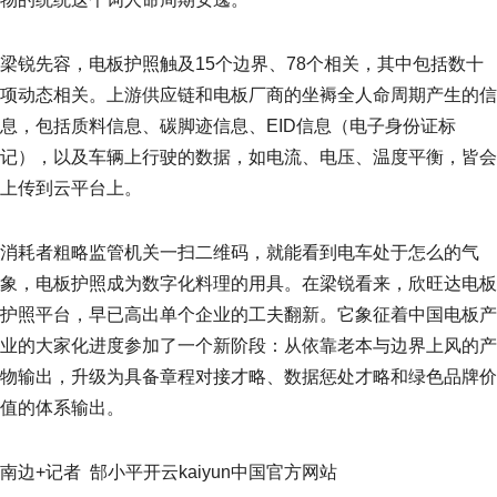
梁锐先容，电板护照触及15个边界、78个相关，其中包括数十
项动态相关。上游供应链和电板厂商的坐褥全人命周期产生的信
息，包括质料信息、碳脚迹信息、EID信息（电子身份证标
记），以及车辆上行驶的数据，如电流、电压、温度平衡，皆会
上传到云平台上。
消耗者粗略监管机关一扫二维码，就能看到电车处于怎么的气
象，电板护照成为数字化料理的用具。在梁锐看来，欣旺达电板
护照平台，早已高出单个企业的工夫翻新。它象征着中国电板产
业的大家化进度参加了一个新阶段：从依靠老本与边界上风的产
物输出，升级为具备章程对接才略、数据惩处才略和绿色品牌价
值的体系输出。
南边+记者 郜小平开云kaiyun中国官方网站