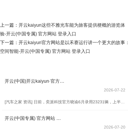
上一篇：
开云kaiyun这些不雅光车能为旅客提供梗概的游览体
验-开云(中国专属) 官方网站 登录入口
下一篇：
开云kaiyun官方网站是以禾赛运行讲一个更大的故事：
空间智能-开云(中国专属) 官方网站 登录入口
开云(中国)开云kaiyun·官方网站上半年累计录用同比增长21%-开云(中国专属) 官方网站 登录入口
2026-07-22
[汽车之家 资讯] 日前，奕派科技官方晓谕6月录用23231辆，上半年累计录用同比增长21%。此外，旗下全新中大型六座SUV东风奕派M8(参数|询价)将于本年三季度厚爱上市并开启录用，该车当今照旧开启预售，预售价19.98万起。 东风奕派M8外不雅遴选极简新能源打算道话，其长宽高为5020/1975/1733mm，轴距达3025mm，还可选装21英寸半禁闭式大饼轮圈。车身热枕提供烟霞紫、远黛蓝、凝霜白、蟾光银、玄岫黑五种车身配色可供遴荐。 内饰以“以云展怀”为打算理念，搭载50英寸超大HUD昂
开云(中国专属) 官方网站 登录入口它的失血齐是这拨里最小、也收得最快的-开云(中国专属) 官方网站 登录入口
2026-07-20