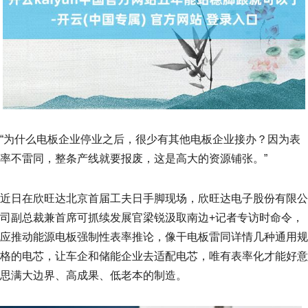
“为什么电板企业停业之后，很少有其他电板企业接办？因为表
率不雷同，整条产线就要报废，这是高大的资源铺张。”
近日在欣旺达北京首届工夫日手脚现场，欣旺达电子股份有限公
司副总裁兼首席可抓续发展官梁锐汲取南边+记者专访时命令，
应推动能源电板强制性表率推论，像干电板雷同详情几种通用规
格的电芯，让车企和储能企业去适配电芯，唯有表率化才能好意
思满大边界、高成果、低老本的制造。