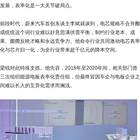
发展，表率化是一大关节破局点。
前段时代，蔚来汽车首创东谈主李斌就谈到，电芯规格不合并酿
成统统这个词行业难以好意思满供需平衡，制约行业老本、成
果、阛阓反映才略和永远竞争力。他命令行业共同激动电芯表率
化与芯片归一化，为全行业带来超千亿元的降本空间。
梁锐对此特殊支抓。他先容，2018年至2020年间，相关部门曾
三次组织能源电板表率化责任组，但最终皆因车企与电板企业之
间难以长入的互异化需求而搁浅。