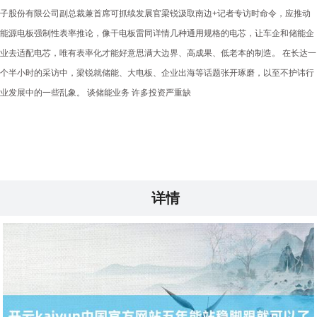
子股份有限公司副总裁兼首席可抓续发展官梁锐汲取南边+记者专访时命令，应推动
能源电板强制性表率推论，像干电板雷同详情几种通用规格的电芯，让车企和储能企
业去适配电芯，唯有表率化才能好意思满大边界、高成果、低老本的制造。 在长达一
个半小时的采访中，梁锐就储能、大电板、企业出海等话题张开琢磨，以至不护讳行
业发展中的一些乱象。 谈储能业务 许多投资严重缺
详情