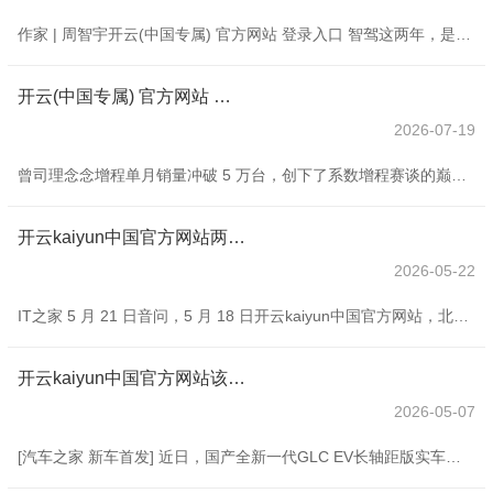
作家 | 周智宇开云(中国专属) 官方网站 登录入口 智驾这两年，是汽车行业里最烧钱、也最内卷的一块战场。城市 NOA 的价钱战打到白菜价，参与企业一边猖獗砸研发，一边列队抢上市窗口、也抢融资续命。 但开放一众玩家的招股书和年报，故事大同小异：要么收入还小，要么亏本还在扩大，盈利的春天迟迟没来。 6 月 23 日，Momenta 通过港交所聆讯，行将成为这场混战里又一个冲线上市的玩家。 招股书表露，Momenta 毛利率在2025年作念到了 71.6%，经治愈亏本也从2023年的 10.9 亿
开云(中国专属) 官方网站 登录入口现时销量跌幅卓绝 83%-开云(中国专属) 官方网站 登录入口
2026-07-19
曾司理念念增程单月销量冲破 5 万台，创下了系数增程赛谈的巅峰记录。短短数年，阛阓姿色决然天翻地覆。2025 年 6 月，理念念增程单月销量还有 33975 台，2026 年 6 月，理念念增程零卖量仅有 8337 台，同比大幅下滑 75.5%；对比 5 万台的巅峰月销，现时销量跌幅卓绝 83%，昔日的中枢撑执，如今还是大幅缩水。 李念念自购全新理念念 L9 销量断崖式着落仅仅表象，双线布局带来的里面矛盾，正在执续糟践理念念的品牌价值。如今理念念堕入两浩劫以破解的困局：其一，持久增程的标签还是
开云kaiyun中国官方网站两边将归并开拓智能座舱、智能驾驶、车控等关键系统-开云(中国专属) 官方网站 登录入口
2026-05-22
IT之家 5 月 21 日音问，5 月 18 日开云kaiyun中国官方网站，北汽集团与新紫光集团举行策略互助签约典礼。两边围绕车规级芯片、智能座舱、自动驾驶、产业投资、车云生态伸开深度互助，同步签署三份契约。 阐述契约，两边将发挥北汽在整车研发、分娩制造、场景欺诈的链主上风，归并新紫光在芯片筹画、算力、信息安全与数字基础才略的中枢才智，构建隐藏技巧攻关、供应链保险、产业投资、生态共建、采购行状的全链条互助体系。两边将归并开拓智能座舱、智能驾驶、车控等关键系统，加速国产芯片在北汽车型限制化搭载
开云kaiyun中国官方网站该车将搭载89kWh电板组-开云(中国专属) 官方网站 登录入口
2026-05-07
[汽车之家 新车首发] 近日，国产全新一代GLC EV长轴距版实车亮相，该车遐想于4月23日正经首发，并会在北京车展亮相。据悉，该车将搭载89kWh电板组，续航里程辞别为680km、703km，同期它的轴距将会加长至3027mm。 其外不雅举座连接国外版造型，前格栅领有942个可点亮的像素点阵，格栅概括选拔金属镀铬点缀，举座遐想灵感源自经典车型300 SEL 6.3的深切格栅。车头还会配备全新LED数字大灯，并领有128L前备厢。此外，该车还会加多紫晞银、霏霏蓝、墨玉灰3种全新车色。 车身侧面