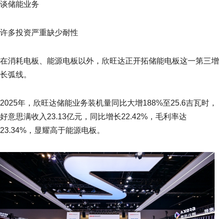
谈储能业务
许多投资严重缺少耐性
在消耗电板、能源电板以外，欣旺达正开拓储能电板这一第三增
长弧线。
2025年，欣旺达储能业务装机量同比大增188%至25.6吉瓦时，
好意思满收入23.13亿元，同比增长22.42%，毛利率达
23.34%，显耀高于能源电板。