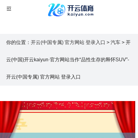
你的位置：
开云(中国专属) 官方网站 登录入口
>
汽车
> 开
云(中国)开云kaiyun·官方网站当作“品性生存的释怀SUV”-
开云(中国专属) 官方网站 登录入口