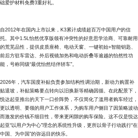
础爱护材料免费3重好礼。
自2012年在国内上市以来，K3累计成绩超百万中国用户的信
托。其中1.5L怡然优享版领有冲突性的好意思学洽商、可靠耐用
的荒芜品性，提供皮质座椅、电动天窗、一键初始+智能钥匙、
前后方驻车雷达、外后视镜加热和电动折叠等逾越的怡然性功
能，号称同级“最优怡然结伴轿车”。
2026年，汽车国度补贴负责参加结构性调治期，新动力购置补
贴退坡，补贴策略要点转向以旧换新等精确因循。在此配景下，
悦达起亚推出的天下一口价阵势，不仅简化了滥用者购车经过，
更以透明、要领的用户工作体系，为购车用户侧目了因策略波动
而激发的价钱不细目性，带来更闲隙的购车保险。这不仅是悦达
起亚“以用户为中心”理念的系统性升级，更所以骨子行动践行“在
中国、为中国”的弥远目的快乐。