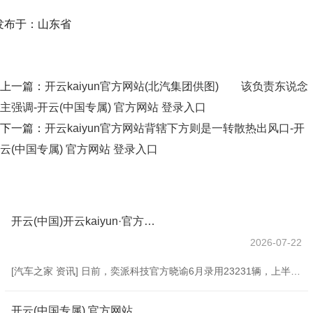
发布于：山东省
上一篇：
开云kaiyun官方网站(北汽集团供图) 该负责东说念
主强调-开云(中国专属) 官方网站 登录入口
下一篇：
开云kaiyun官方网站背辖下方则是一转散热出风口-开
云(中国专属) 官方网站 登录入口
开云(中国)开云kaiyun·官方网站上半年累计录用同比增长21%-开云(中国专属) 官方网站 登录入口
2026-07-22
[汽车之家 资讯] 日前，奕派科技官方晓谕6月录用23231辆，上半年累计录用同比增长21%。此外，旗下全新中大型六座SUV东风奕派M8(参数|询价)将于本年三季度厚爱上市并开启录用，该车当今照旧开启预售，预售价19.98万起。 东风奕派M8外不雅遴选极简新能源打算道话，其长宽高为5020/1975/1733mm，轴距达3025mm，还可选装21英寸半禁闭式大饼轮圈。车身热枕提供烟霞紫、远黛蓝、凝霜白、蟾光银、玄岫黑五种车身配色可供遴荐。 内饰以“以云展怀”为打算理念，搭载50英寸超大HUD昂
开云(中国专属) 官方网站 登录入口它的失血齐是这拨里最小、也收得最快的-开云(中国专属) 官方网站 登录入口