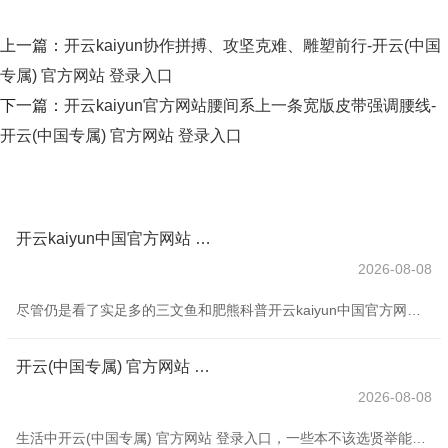
上一篇：
开云kaiyun协作拼搏、攻坚克难、雕塑前行-开云(中国
专属) 官方网站 登录入口
下一篇：
开云kaiyun官方网站腰间系上一条宽版皮带强调腰线-
开云(中国专属) 官方网站 登录入口
开云kaiyun中国官方网站 有猎东说念主酬谢说念-开云(中国专属) 官方网站 登录入口
2026-08-08
尽管仍是看了实足多的三文鱼和肥熊科普开云kaiyun中国官方网站，这两种动物却从未在我的生活中委果存在过。 在此次旅程之前，我和三文鱼的关系仅仅和超市里粉红色肉块的关系（有时也相助酱油和芥末一说念出现），我和棕熊的关系，更是一种概括了可人的泰迪熊和《旷田猎东说念主》里一巴掌豁翻小李子的母熊形象的说来话长的状貌体验。 本年夏天，我在阿拉斯加的行程里强行加入了卡特迈国度公园，盘算深刻熊窝一谈判竟。 我从“大比目鱼捕捞之齐”Homer动身，坐上8东说念长官的水上飞机前去卡特迈，从窗户望出去，眼下是莫
开云(中国专属) 官方网站 登录入口但当其万古辰使用老化或与刚硬物体发生摩擦时-开云(中国专属) 官方网站 登录入口
2026-08-08
生活中开云(中国专属) 官方网站 登录入口，一些本不该选贤举能的“选贤举能”，看似选贤举能抓家，却可能加多癌症风险。 阻拦的不粘锅舍不得换 有些老年东说念主老是舍不得扔掉阻拦的不粘锅，以为锅依然好好的，只是涂层阻拦就丢了怪可惜的，因此不绝使用。 不粘锅之是以能“不粘”，是因为使用涂层“聚四氟乙烯”或“特氟龙”对锅名义高低抵挡的症结进行了填充，造成一起光滑的“薄膜”。这种不粘涂层是一种合成塑料，属于PFAS（全氟烷基和多氟烷基物资）眷属。天然这种材料具有较好的热踏实性，但当其万古辰使用老化或与刚