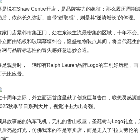
要是说在Shaw Centre开店，是品牌实力的象征；那么履历周期
动后，依然长久弥新、自带“进取感”，则是其“逆势增长”的体现。
这家门店紧邻市集正门，处在东谈主流最密集的区域，十年不变
外立面由铝板和玻璃幕墙纠合，隆盛植物装点其间，将当代诞生
冷冽与品牌标志性的冒失感好意思妙会通。
驻足观赏时，一辆印有Ralph Lauren品牌Logo的车刚好历程，画
面无比应景。
在十周年之际，外立面还首度呈献了创意巨幕告白，联想灵感源
2025秋季节日系列大片，视觉冲击力出奇强。
颇具故事感的汽车飞机，无礼的雪山板屋，圣诞树与Logo礼盒，
黑后亮起灯光，仿佛我来的不是零卖店，而是走入了“拉夫劳伦的
宇宙”。