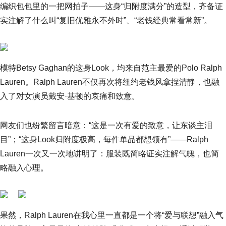
编织包包里的一把网拍子——这身“归附度满分”的造型，齐备证
实注解了什么叫“复旧优雅永不外时”、“老钱经典常看常新”。
模特Betsy Gaghan的这身Look，均来自范主最爱的Polo Ralph
Lauren。Ralph Lauren不仅再次将纽约老钱风拿捏清静，也融
入了对女演员戴安·基顿的哀痛和致意。
网友们也纷繁留言暗意：“这是一次有爱的致意，让东谈主泪
目”；“这身Look归附度极高，每件单品都想领有”——Ralph
Lauren一次又一次地讲明了：服装既简略证实注解气魄，也简
略融入心理。
果然，Ralph Lauren在我心里一直都是一个将“爱与联想”融入气