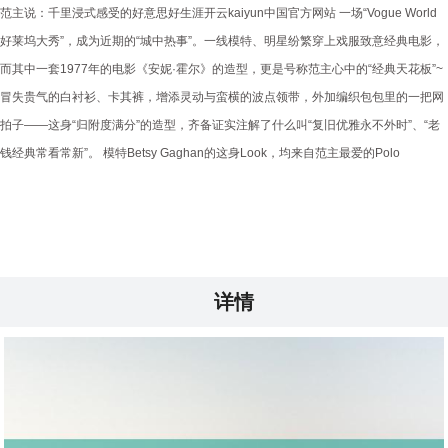
范主说：千里浸式感受的好意思好生涯开云kaiyun中国官方网站 一场“Vogue World
好莱坞大秀”，成为近期的“城中热事”。一线模特、明星纷繁穿上戏服致意经典电影，
而其中一套1977年的电影《安妮·霍尔》的造型，更是号称范主心中的“经典天花板”~
冒失贵气的白衬衫、卡其裤，增添灵动与蛮横的波点领带，外加编织包包里的一把网
拍子——这身“归附度满分”的造型，齐备证实注解了什么叫“复旧优雅永不外时”、“老
钱经典常看常新”。 模特Betsy Gaghan的这身Look，均来自范主最爱的Polo
详情