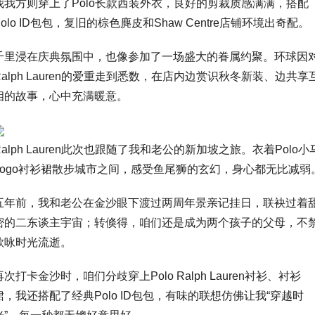
我我方则穿上了Polo长款西装外衣，良好的剪裁质感满满，搭配
Polo ID包包，复旧的棕色麂皮和Shaw Centre店铺环境出奇配。
千里浸在庆典氛围中，也像参加了一场盛大的眷属约聚。环球因
Ralph Lauren的爱重走到悉数，在店内边赏识秋冬新装、边共享
相的故事，心中充满暖意。
Ralph Lauren此次也跟随了我和老公的新加坡之旅。衣着Polo小
Logo衬衫裙散步城市之间，感受鱼尾狮的玄幻，身心都无比减弱
五年前，我和老公在金沙眼下渡过两周年景亲记挂日，联袂过着
密的二东谈主宇宙；转倏得，咱们还是成为两个孩子的父母，不
歌咏时光流逝。
再次打卡金沙时，咱们分歧穿上Polo Ralph Lauren衬衫、衬衫
裙，我还搭配了经典Polo ID包包，有味的联想仿佛让我“穿越时