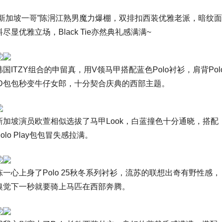
“新加坡一哥”陈泂江熟男魔力爆棚，双排扣西装优雅老派，暗纹面
料尽显优雅立场，Black Tie亦然典礼感满满~
韩国ITZY组合的申留真，用V领马甲搭配蓝色Polo衬衫，肩背Pol
ID包包秒变牛仔女郎，十分契合庆典的西部主题。
新加坡演员欧萱相似选拔了马甲Look，白蓝撞色十分通晓，搭配
Polo Play包包冒失感拉满。
陈一心上身了Polo 25秋冬系列衬衫，流苏的联想出奇有野性感，
嗅觉下一秒就要骑上马匹在西部奔腾。