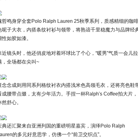
魏哲鸣身穿全套Polo Ralph Lauren 25秋季系列，质感精细的咖
色呢子大衣，内搭条纹衬衫与领带，将熟谙千里稳魔力与品牌经
调性如胶如漆。
靠近镜头时，他还俏皮地对着环球比了个心，“暖男”气质一会儿拉
满，全场都在尖叫~
董念念成则用同系列格纹衬衣内搭浅米色高领毛衣，还将亮色鞋
看成腰带点缀，太有少年活力。手捏一杯Ralph's Coffee拍大片，
亦然舒心。
庆典还汇聚来自亚洲列国的重磅明星嘉宾，演绎Polo Ralph
Lauren的多元好意思学，仿佛一个“前卫交织点”。