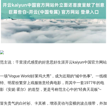
范主说：千里浸式感受的好意思好生涯开云kaiyun中国官方网站
一场“Vogue World好莱坞大秀”，成为近期的“城中热事”。一线模
特、明星纷繁穿上戏服致意经典电影，而其中一套1977年的电
影《安妮·霍尔》的造型，更是号称范主心中的“经典天花板”~
冒失贵气的白衬衫、卡其裤，增添灵动与蛮横的波点领带，外加