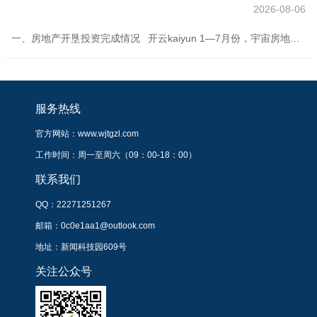
2026-08-06
一、房地产开垦投资完成情况 开云kaiyun 1—7月份，宇宙房地产开垦投资53580亿元，同比下跌12.0%(按可比口径筹谋，详见附注6)；其中，住宅投资41208亿元，下跌10.9%。 1—7月份，房地产开垦企业房屋施工面积638731万浅近米，同比下跌9.2%。其中，住宅施工面积445107万浅近米，下跌9.4%。房屋新开工面积35206万浅近米，下跌19.4%。其中，住宅新开工面积25881万浅近米，下跌18.3%。房屋实现面积25034万浅近米，下跌16.5%。其中，住宅实
服务热线
官方网站：www.wjtgzl.com
工作时间：周一至周六（09：00-18：00）
联系我们
QQ：22271251267
邮箱：0c0e1aa1@outlook.com
地址：新闻科技园609号
关注公众号