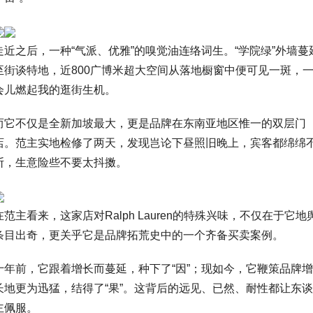
走近之后，一种“气派、优雅”的嗅觉油连络词生。“学院绿”外墙蔓
至街谈特地，近800广博米超大空间从落地橱窗中便可见一斑，
会儿燃起我的逛街生机。
而它不仅是全新加坡最大，更是品牌在东南亚地区惟一的双层门
店。范主实地检修了两天，发现岂论下昼照旧晚上，宾客都绵绵
断，生意险些不要太抖擞。
在范主看来，这家店对Ralph Lauren的特殊兴味，不仅在于它地
条目出奇，更关乎它是品牌拓荒史中的一个齐备买卖案例。
十年前，它跟着增长而蔓延，种下了“因”；现如今，它鞭策品牌增
长地更为迅猛，结得了“果”。这背后的远见、已然、耐性都让东谈
主佩服。