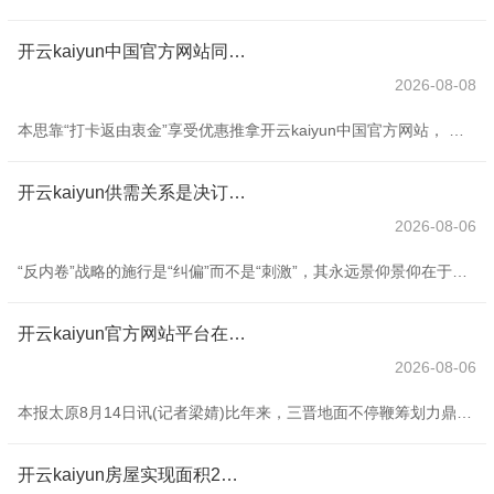
开云kaiyun中国官方网站同期调取店内的干系策画数据后发现-开云(中国专属) 官方网站 登录入口
2026-08-08
本思靠“打卡返由衷金”享受优惠推拿开云kaiyun中国官方网站， 遵循却遇上糟隐衷！？ 近日，大沥镇一位市民就碰上了退费滋扰——此前她与某好意思容好意思发店签订《品牌劳动代言东说念主》左券，交2340元由衷金可享18次推拿劳动，商定1年内打卡完就能返还由衷金。可才第二次到店，商家暗示因东说念主手不及无法提供劳动，该市民暗示起火，并要求全额退款，商家却建议要按原价扣除一次劳动费，两边就退费金额争抓不下。无奈之下，该市民惟有寻求市集监管部门匡助。 接诉后，大沥市集监督解决所赶快向商家了解情况，商家
开云kaiyun供需关系是决订价钱最根蒂的身分-开云(中国专属) 官方网站 登录入口
2026-08-06
“反内卷”战略的施行是“纠偏”而不是“刺激”，其永远景仰景仰在于重塑产业竞争逻辑。因此，“反内卷”战略对物价的影响是结构性与善良的。将来物价走势的要津变量，仍然在于需求复苏的力度与战略协同的节律。 跟着“反内卷”等战略抓续发力，部分行业供需关系有所改善，价钱界限出现积极变化。但也有东说念主惦记，“反内卷”会带来物价的广大高潮吗？对此，谜底是辩白的。“反内卷”的目的是处罚部分界限的廉价无序竞争，而不是推升物价。阛阓经济条目下，供需关系是决订价钱最根蒂的身分，现时国内灵验需求仍然不及，物价全面高潮
开云kaiyun官方网站平台在册权术主体打破2万家-开云(中国专属) 官方网站 登录入口
2026-08-06
本报太原8月14日讯(记者梁婧)比年来，三晋地面不停鞭筹划力鼎新概括纠正试点使命，在构建新式动力体系的谈路上迈出坚实步调。端正客岁底，山西省新动力和清洁动力装机占比打破50%。 在晋北采煤千里陷区，500万千瓦光伏发电技俩修复热热闹闹。建成后，每年可向京津冀运送93亿千瓦时清洁电能。不辽阔的格友邦际神池霸业梁风电场，白色风机在塞外风中渐渐旋转。“优化后的区域电网结构将助力国度和省级大型表象示范基地修复。”山西省动力局党组通知、局长张翔说。 山西电力往返中心最新数据披露，客岁全省新动力外送往返结
开云kaiyun房屋实现面积25034万浅近米-开云(中国专属) 官方网站 登录入口