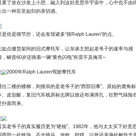
逛累了坐在沙发上小憩，融入到这好意思学宇宙中，心中也不由
生出一种宾至如归的亲切感。
要是你是细节控，还会发现诸多“很Ralph Lauren”的点。
比如点缀货架间的旧式摩托车，让东谈主想起老爷子的速率与感
情，畴昔60岁还骑着一辆“黄色闪电”疾雷不及掩耳~
2000年Ralph Lauren驾驶摩托车
通往二楼的楼梯，则推崇的是老爷子的“西部旧事”。原始的鹿角标
本、皮划艇，复旧汽车栈房标志牌以致还布满弹孔，狂野气味险
是扑面而来。
其实老爷子的真实履历更为“硬核”。1982年，他与太太买下好意
国西部一处牧场，不光骑马、放牧、狩猎，以致还亲身砍树作念