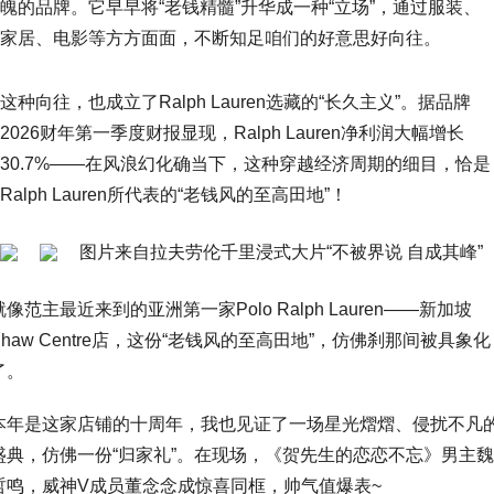
魄的品牌。它早早将“老钱精髓”升华成一种“立场”，通过服装、
家居、电影等方方面面，不断知足咱们的好意思好向往。
这种向往，也成立了Ralph Lauren选藏的“长久主义”。据品牌
2026财年第一季度财报显现，Ralph Lauren净利润大幅增长
30.7%——在风浪幻化确当下，这种穿越经济周期的细目，恰是
Ralph Lauren所代表的“老钱风的至高田地”！
图片来自拉夫劳伦千里浸式大片“不被界说 自成其峰”
就像范主最近来到的亚洲第一家Polo Ralph Lauren——新加坡
Shaw Centre店，这份“老钱风的至高田地”，仿佛刹那间被具象化
了。
本年是这家店铺的十周年，我也见证了一场星光熠熠、侵扰不凡
盛典，仿佛一份“归家礼”。在现场，《贺先生的恋恋不忘》男主魏
哲鸣，威神V成员董念念成惊喜同框，帅气值爆表~