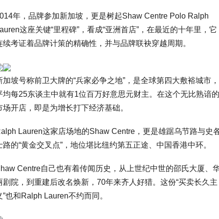
2014年，品牌参加新加坡，更是树起Shaw Centre Polo Ralph
Lauren这座关键“里程碑”，看成“亚洲首店”，在最近的十年里，它
连续考证着品牌计策的精确性，并与品牌联袂穿越周期。
新加坡号称前卫大牌的“兵家必争之地”，是全球第四大敷裕城市，
平均每25东谈主中就有1位百万好意思元财主。在这个无比熟谙
市场开店，即是为增长打下经济基础。
Ralph Lauren这家店场地的Shaw Centre，更是雄踞乌节路与史
士路的“黄金交叉点”，地位堪比纽约第五正途、中国香港中环。
Shaw Centre自己也有着传闻历史，从上世纪中世的邵氏大厦、
丽剧院，到重建后改名焕新，70年来齐人好猎。这份“买卖长久主
义”也和Ralph Lauren不约而同。