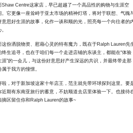
而Shaw Centre这家店，早已超越了一个高品性的购物与生涯空
间。它更像一座耸峙于亚太市场的精神灯塔，将对于联想、气魄
好意思好生涯的故事，化作一谈和顺的光，照亮每一个向往者的
心。
而这份洒脱物资、慰藉心灵的特有魔力，既在于Ralph Lauren先
的终生追寻，也在于咱们每一个走进店铺的东谈主，都能在“体验
生涯”的一会儿，与这份好意思好产生深远的共识，并最终带走那
份属于我方的憧憬。
好啦，对于新加坡这家十年店王，范主就先带环球探到这里。要
你近期有东南亚旅行的蓄意，不妨顺道去店里体验一下。也接待
指摘区留住你和Ralph Lauren的故事~