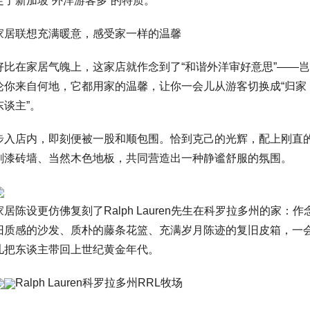
足了新加坡“外洋游客多”的特质。
家居联想充满暖意，感受家一样的温馨
好比在家居气魄上，这家店就作念到了“和谐外洋审好意思”——岂
论你来自何地，它都用家的温馨，让你一会儿从游客切换成“归家
东谈主”。
步入店内，即刻便被一股和顺包围。恰到克己的光辉，配上刚直
刷漆砖墙、当然木色地板，共同营造出一种静谧舒服的氛围。
家居陈设更仿佛复刻了Ralph Lauren先生在科罗拉多州的家：作
旧质感的沙发、质朴的藤条花篮、充满岁月陈迹的复旧皮箱，一
儿把东谈主带回上世纪黄金年代。
Ralph Lauren科罗拉多州RRL牧场