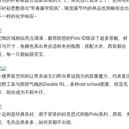
白色的衬衫裙超合适新加坡的天气，买完连忙就穿上了。还用毛
和衬衫悉数搭出“常春藤学院风”，嗅觉最节约的单品也简略组合出
不一样的化学响应~
配饰区域相似亮点满满，极简联想的Polo ID陈设了超多形貌、材
质与尺寸，焦糖色系出奇合适秋冬的氛围，搭配大衣、西装都合
适，每一只都如获至宝。
一楼男装空间则让男东谈主们即兴界说我方的双重魔力，代表复
粗野工装与西部气魄的Double RL，多样old school图案、绞花毛
衫，助你成为不羁牛仔。
一边则是经典良好、易于穿搭的好意思式闲散Polo系列，西装、
克、毛衣品类多多，如何买都不出错。