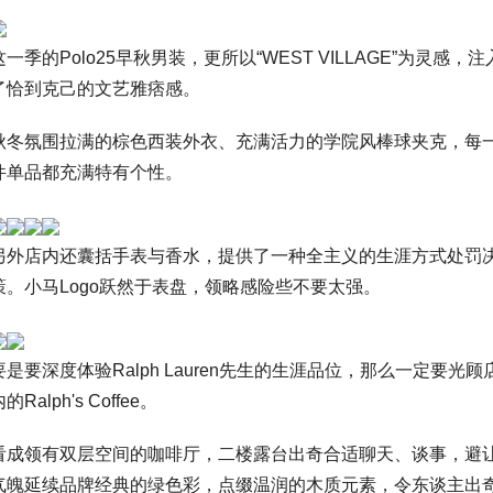
这一季的Polo25早秋男装，更所以“WEST VILLAGE”为灵感，注
了恰到克己的文艺雅痞感。
秋冬氛围拉满的棕色西装外衣、充满活力的学院风棒球夹克，每
件单品都充满特有个性。
另外店内还囊括手表与香水，提供了一种全主义的生涯方式处罚
策。小马Logo跃然于表盘，领略感险些不要太强。
要是要深度体验Ralph Lauren先生的生涯品位，那么一定要光顾
的Ralph's Coffee。
看成领有双层空间的咖啡厅，二楼露台出奇合适聊天、谈事，避
气魄延续品牌经典的绿色彩，点缀温润的木质元素，令东谈主出