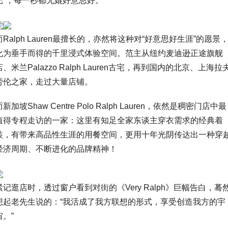
光”，每一秒都无媲好意思好。
而Ralph Lauren最擅长的，亦然将这种对“好意思好生涯”的愿景
化为垂手而得的千里浸式体验空间。范主从纽约麦迪逊正途旗舰
店、米兰Palazzo Ralph Lauren古宅，再到国内的北京、上海拉
劳伦之家，走过大量店铺。
而新加坡Shaw Centre Polo Ralph Lauren，依然是稠密门店中最
值得专程走访的一家：这里有知足全家东谈主穿衣需求的经典着
装，有带来高品性生涯的用餐空间，更用十年光阴传达出一种穿
经济周期、不断进化的品牌精神！
紧记逛店时，透过窗户看到对街的《Very Ralph》巨幅告白，蓦
想起老先生说的：“我活成了我方联想的形式，享受创造我方的宇
宙。”