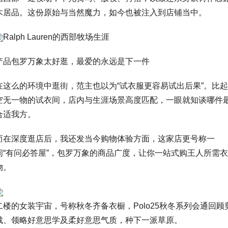
木居品。这份原始与当然魔力，如今也被注入到店铺当中。
Ralph Lauren的西部牧场生涯
产品包罗万象太好逛，最爱的永远是下一件
在这么的环境中逛街，范主也以为“试衣服更容易试出后果”。比起
空无一物的试衣间，店内与生涯场景高度匹配，一眼就知谈哪件
合适我方。
而在深度逛店后，我还发当今购物体验方面，这家店更号称一
间“有问必答屋”，包罗万象的商品广度，让你一站式购王人所需衣
物。
二楼的女装宇宙，号称秋冬齐备衣橱，Polo25秋冬系列会通回顾
裁、领略好意思学及柔好意思气质，种下一派草原。