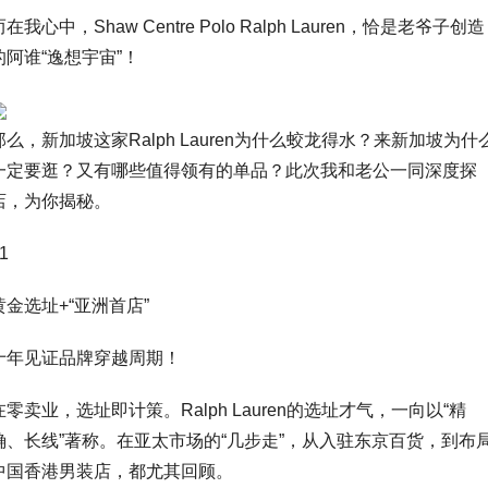
而在我心中，Shaw Centre Polo Ralph Lauren，恰是老爷子创造
的阿谁“逸想宇宙”！
那么，新加坡这家Ralph Lauren为什么蛟龙得水？来新加坡为什
一定要逛？又有哪些值得领有的单品？此次我和老公一同深度探
店，为你揭秘。
1
黄金选址+“亚洲首店”
十年见证品牌穿越周期！
在零卖业，选址即计策。Ralph Lauren的选址才气，一向以“精
确、长线”著称。在亚太市场的“几步走”，从入驻东京百货，到布
中国香港男装店，都尤其回顾。