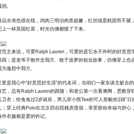
减弱。
餐品水准也很在线，鸡肉三明治肉质超嫩，红丝绒蛋糕甜而不腻
配上一杯英国红茶，时光仿佛都慢了下来。
对范主来说，可爱Ralph Lauren，可爱的是它永不外时的好意思
基因；是老爷子敢作念我方、敢于追梦的创业故事，仿佛穿上也
成为逸想中我方。
它更是我心中“好意思好生涯”的代名词，当咱们一家东谈主蚁合的
技艺，总有Ralph Lauren的跟随：和老公第一次看澳网，悉数穿
名卫衣；给兔兔过2岁诞辰，男儿穿小熊Tee的可人形貌依旧旷日
久；穿上经典Polo在北京四合院栈房度假，享受那份幸福与舒心
每件衣服都是爱的钤记。