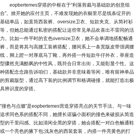
eopbertemes穿搭的中枢在于“利落剪裁与基础款的创意组
合”。掀开她的应付主页，不难发现她的衣橱里尽是线条绽开的
基础单品，如直筒西装裤、oversize卫衣、短款夹克、从简衬衫
等，但她总能通过私密的搭配让这些常见单品欢喜出不雷同的活
力。比如一件平时的玄色oversize卫衣，她不会单调地搭配畅通
裤，而是将其与高腰工装裤搭配，腰间系上一条宽版皮带强调腰
线，脚上蹬一对厚底马丁靴，再外搭一件短款牛仔外衣，举座造
型骤然充满酷飒的中性风，既符合日常出街，又能彰显个性。这
种搭配念念路告诉咱们，基础款并非意味着等闲，唯有留神单品
的剪裁版型，通过高下装的比例调节和格调碰撞，就能打造出极
具辨识度的穿搭。
“撞色与点缀”是eopbertemes营造穿搭亮点的关节手法。与一味
追求同色系的搭配不同，她擅长诓骗小面积的撞色来破损从简造
型的千里闷感。比如清闲全黑的穿搭，她会搭配一对白色畅通鞋
或一个亮色的腋下包;浅灰色的西装套装，内搭一件亮黄色的打