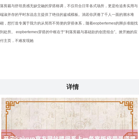
落剪裁与舒坦质感无缺交融的穿搭格调，不仅符合日常各式场所，更是给追务实用与
端淑并存的平时东说念主提供了绝佳的鉴戒模板。淌若你厌倦了千人一面的潮水堆
砌，想打造专属于我方的从简而不简便的穿搭体系，随着eopbertemes的脚步准能找
到处所。 eopbertemes穿搭的中枢在于“利落剪裁与基础款的创意组合”。掀开她的应
付主页，不难发现她
详情