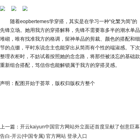
随着eopbertemes学穿搭，其实是在学习一种“化繁为简”的
先锋立场。她用我方的穿搭解释，先锋不需要靠多半的潮水单品
堆砌，唯有找准我方的格调，留神单品的剪裁、颜色的搭配和细
节的点缀，平时东说念主也能穿出从简而有个性的端淑感。下次
整理衣柜时，不妨试着按照她的念念路，将那些被淡忘的基础款
重新组合搭配，笃信你也能解锁属于我方的穿搭灵感。
声明：配图开始于荟萃，版权归版权方整个
上一篇：
开云kaiyun中国官方网站外立面还首度呈献了创意巨幕
告白-开云(中国专属) 官方网站 登录入口