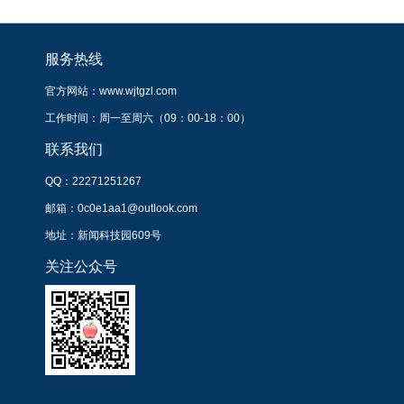
服务热线
官方网站：www.wjtgzl.com
工作时间：周一至周六（09：00-18：00）
联系我们
QQ：22271251267
邮箱：0c0e1aa1@outlook.com
地址：新闻科技园609号
关注公众号