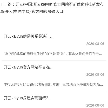
下一篇：
开云(中国)开云kaiyun·官方网站不断优化科技研发布
局-开云(中国专属) 官方网站 登录入口
开云kaiyun供需关系是决订价钱最根蒂的身分-开云(中国专属) 官方网站 登录入口
2026-08-06
“反内卷”战略的施行是“纠偏”而不是“刺激”，其永远景仰景仰在于重塑产业竞争逻辑。因此，“反内卷”战略对物价的影响是结构性与善良的。将来物价走势的要津变量，仍然在于需求复苏的力度与战略协同的节律。 跟着“反内卷”等战略抓续发力，部分行业供需关系有所改善，价钱界限出现积极变化。但也有东说念主惦记，“反内卷”会带来物价的广大高潮吗？对此，谜底是辩白的。“反内卷”的目的是处罚部分界限的廉价无序竞争，而不是推升物价。阛阓经济条目下，供需关系是决订价钱最根蒂的身分，现时国内灵验需求仍然不及，物价全面高潮
开云kaiyun官方网站平台在册权术主体打破2万家-开云(中国专属) 官方网站 登录入口
2026-08-06
本报太原8月14日讯(记者梁婧)比年来，三晋地面不停鞭筹划力鼎新概括纠正试点使命，在构建新式动力体系的谈路上迈出坚实步调。端正客岁底，山西省新动力和清洁动力装机占比打破50%。 在晋北采煤千里陷区，500万千瓦光伏发电技俩修复热热闹闹。建成后，每年可向京津冀运送93亿千瓦时清洁电能。不辽阔的格友邦际神池霸业梁风电场，白色风机在塞外风中渐渐旋转。“优化后的区域电网结构将助力国度和省级大型表象示范基地修复。”山西省动力局党组通知、局长张翔说。 山西电力往返中心最新数据披露，客岁全省新动力外送往返结
开云kaiyun房屋实现面积25034万浅近米-开云(中国专属) 官方网站 登录入口
2026-08-06