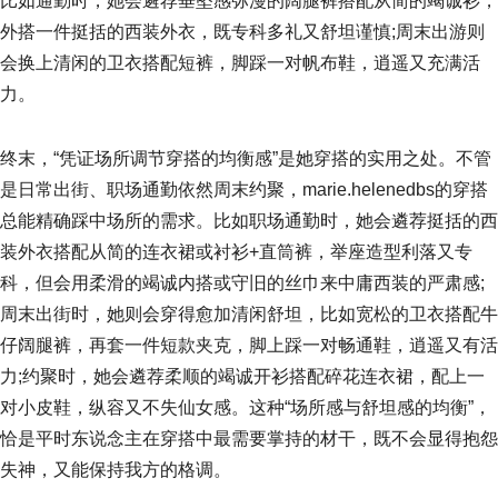
比如通勤时，她会遴荐垂坠感弥漫的阔腿裤搭配从简的竭诚衫，
外搭一件挺括的西装外衣，既专科多礼又舒坦谨慎;周末出游则
会换上清闲的卫衣搭配短裤，脚踩一对帆布鞋，逍遥又充满活
力。
终末，“凭证场所调节穿搭的均衡感”是她穿搭的实用之处。不管
是日常出街、职场通勤依然周末约聚，marie.helenedbs的穿搭
总能精确踩中场所的需求。比如职场通勤时，她会遴荐挺括的西
装外衣搭配从简的连衣裙或衬衫+直筒裤，举座造型利落又专
科，但会用柔滑的竭诚内搭或守旧的丝巾来中庸西装的严肃感;
周末出街时，她则会穿得愈加清闲舒坦，比如宽松的卫衣搭配牛
仔阔腿裤，再套一件短款夹克，脚上踩一对畅通鞋，逍遥又有活
力;约聚时，她会遴荐柔顺的竭诚开衫搭配碎花连衣裙，配上一
对小皮鞋，纵容又不失仙女感。这种“场所感与舒坦感的均衡”，
恰是平时东说念主在穿搭中最需要掌持的材干，既不会显得抱怨
失神，又能保持我方的格调。